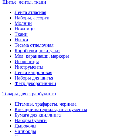
Шитье, ленты, ткани
Лента атласная
Наборы, ассорти
Молнии
Ножницы
Ткани
Нитки
Тесьма отделочная
Коробочки, шкатулки
Мел, карандаши, маркеры
Игольницы
Инструменты
Лента капроновая
Наборы для шитья
Фетр декоративный
Товары для скрапбукинга
Штампы, трафареты, чернила
Клеящие материалы, инструменты
Бумага для квиллинга
Наборы бумаги
Дыроколы
Чипборды