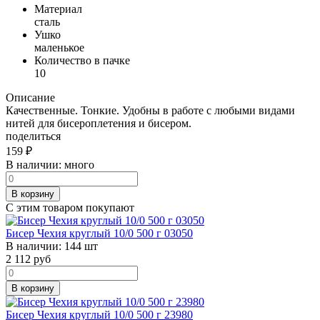
Материал
сталь
Ушко
маленькое
Количество в пачке
10
Описание
Качественные. Тонкие. Удобны в работе с любыми видами
нитей для бисероплетения и бисером.
поделиться
159
₽
В наличии:
много
В корзину
С этим товаром покупают
Бисер Чехия круглый 10/0 500 г 03050
В наличии:
144 шт
2 112
руб
В корзину
Бисер Чехия круглый 10/0 500 г 23980