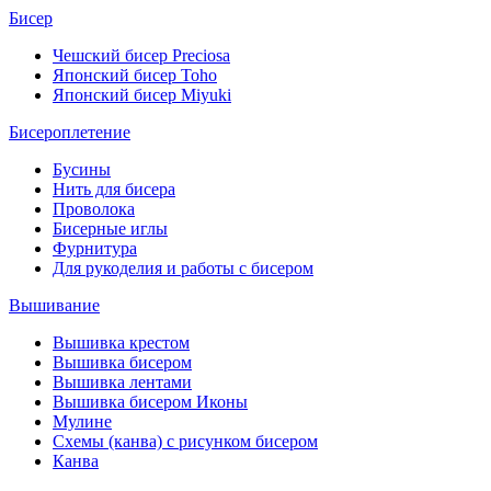
Бисер
Чешский бисер Preciosa
Японский бисер Toho
Японский бисер Miyuki
Бисероплетение
Бусины
Нить для бисера
Проволока
Бисерные иглы
Фурнитура
Для рукоделия и работы с бисером
Вышивание
Вышивка крестом
Вышивка бисером
Вышивка лентами
Вышивка бисером Иконы
Мулине
Схемы (канва) с рисунком бисером
Канва