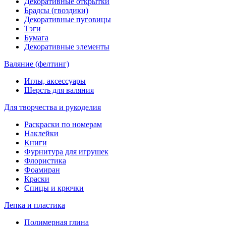
Декоративные открытки
Брадсы (гвоздики)
Декоративные пуговицы
Тэги
Бумага
Декоративные элементы
Валяние (фелтинг)
Иглы, аксессуары
Шерсть для валяния
Для творчества и рукоделия
Раскраски по номерам
Наклейки
Книги
Фурнитура для игрушек
Флористика
Фоамиран
Краски
Спицы и крючки
Лепка и пластика
Полимерная глина