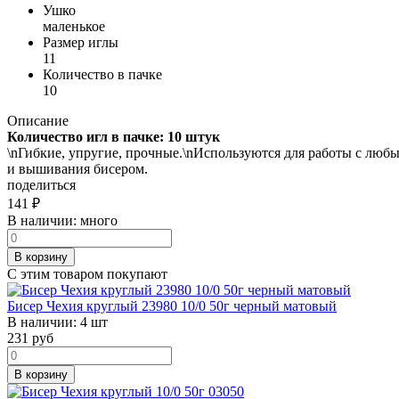
Ушко
маленькое
Размер иглы
11
Количество в пачке
10
Описание
Количество игл в пачке: 10 штук
\nГибкие, упругие, прочные.\nИспользуются для работы с любы
и вышивания бисером.
поделиться
141
₽
В наличии:
много
В корзину
С этим товаром покупают
Бисер Чехия круглый 23980 10/0 50г черный матовый
В наличии:
4 шт
231
руб
В корзину