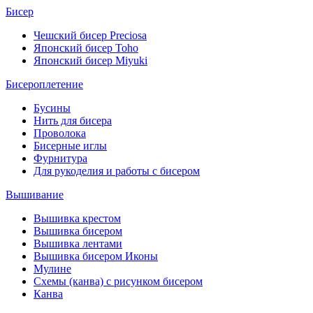
Бисер
Чешский бисер Preciosa
Японский бисер Toho
Японский бисер Miyuki
Бисероплетение
Бусины
Нить для бисера
Проволока
Бисерные иглы
Фурнитура
Для рукоделия и работы с бисером
Вышивание
Вышивка крестом
Вышивка бисером
Вышивка лентами
Вышивка бисером Иконы
Мулине
Схемы (канва) с рисунком бисером
Канва