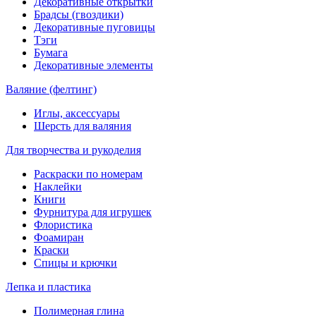
Декоративные открытки
Брадсы (гвоздики)
Декоративные пуговицы
Тэги
Бумага
Декоративные элементы
Валяние (фелтинг)
Иглы, аксессуары
Шерсть для валяния
Для творчества и рукоделия
Раскраски по номерам
Наклейки
Книги
Фурнитура для игрушек
Флористика
Фоамиран
Краски
Спицы и крючки
Лепка и пластика
Полимерная глина