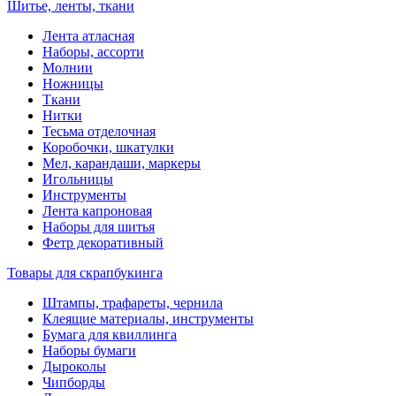
Шитье, ленты, ткани
Лента атласная
Наборы, ассорти
Молнии
Ножницы
Ткани
Нитки
Тесьма отделочная
Коробочки, шкатулки
Мел, карандаши, маркеры
Игольницы
Инструменты
Лента капроновая
Наборы для шитья
Фетр декоративный
Товары для скрапбукинга
Штампы, трафареты, чернила
Клеящие материалы, инструменты
Бумага для квиллинга
Наборы бумаги
Дыроколы
Чипборды