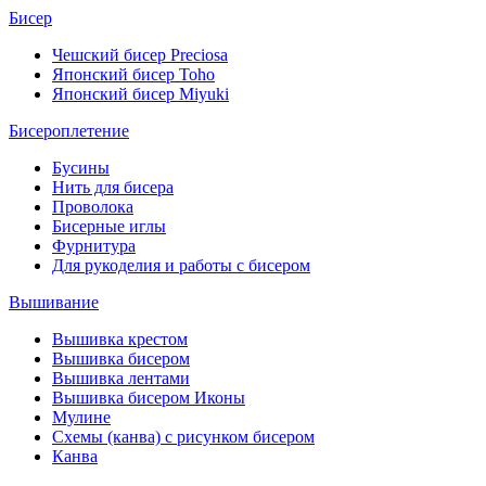
Бисер
Чешский бисер Preciosa
Японский бисер Toho
Японский бисер Miyuki
Бисероплетение
Бусины
Нить для бисера
Проволока
Бисерные иглы
Фурнитура
Для рукоделия и работы с бисером
Вышивание
Вышивка крестом
Вышивка бисером
Вышивка лентами
Вышивка бисером Иконы
Мулине
Схемы (канва) с рисунком бисером
Канва