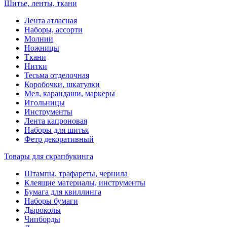
Шитье, ленты, ткани
Лента атласная
Наборы, ассорти
Молнии
Ножницы
Ткани
Нитки
Тесьма отделочная
Коробочки, шкатулки
Мел, карандаши, маркеры
Игольницы
Инструменты
Лента капроновая
Наборы для шитья
Фетр декоративный
Товары для скрапбукинга
Штампы, трафареты, чернила
Клеящие материалы, инструменты
Бумага для квиллинга
Наборы бумаги
Дыроколы
Чипборды