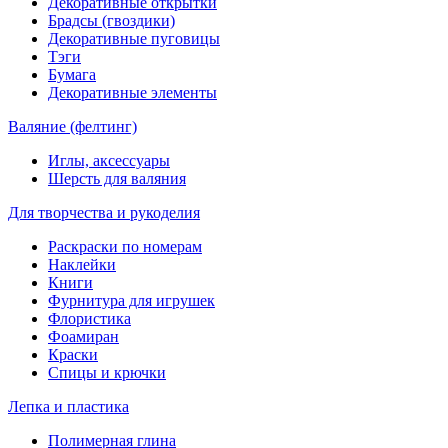
Декоративные открытки
Брадсы (гвоздики)
Декоративные пуговицы
Тэги
Бумага
Декоративные элементы
Валяние (фелтинг)
Иглы, аксессуары
Шерсть для валяния
Для творчества и рукоделия
Раскраски по номерам
Наклейки
Книги
Фурнитура для игрушек
Флористика
Фоамиран
Краски
Спицы и крючки
Лепка и пластика
Полимерная глина