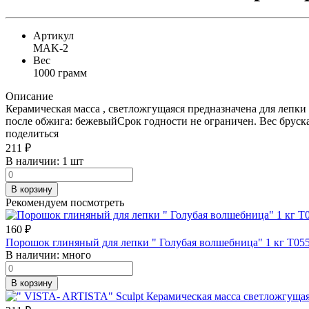
Артикул
MAK-2
Вес
1000 грамм
Описание
Керамическая масса , светложгущаяся предназначена для лепки
после обжига: бежевыйСрок годности не ограничен. Вес бруска 
поделиться
211
₽
В наличии:
1 шт
В корзину
Рекомендуем посмотреть
160
₽
Порошок глиняный для лепки " Голубая волшебница" 1 кг Т05
В наличии:
много
В корзину