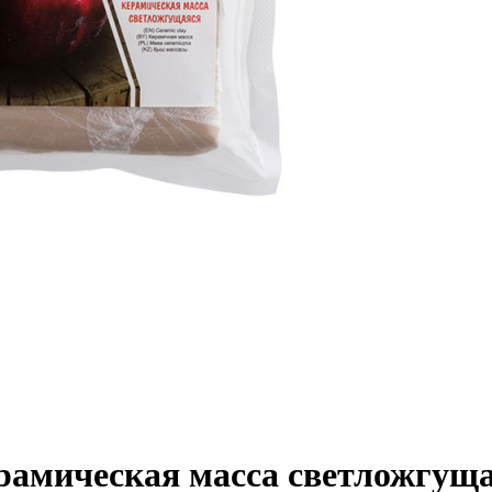
рамическая масса светложгущ