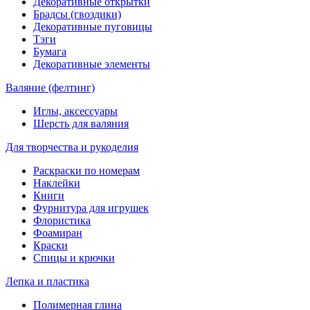
Декоративные открытки
Брадсы (гвоздики)
Декоративные пуговицы
Тэги
Бумага
Декоративные элементы
Валяние (фелтинг)
Иглы, аксессуары
Шерсть для валяния
Для творчества и рукоделия
Раскраски по номерам
Наклейки
Книги
Фурнитура для игрушек
Флористика
Фоамиран
Краски
Спицы и крючки
Лепка и пластика
Полимерная глина