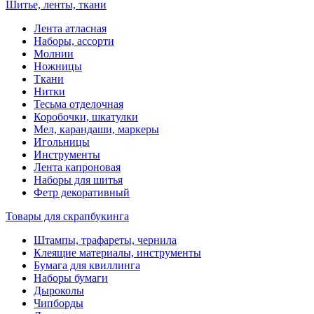
Шитье, ленты, ткани
Лента атласная
Наборы, ассорти
Молнии
Ножницы
Ткани
Нитки
Тесьма отделочная
Коробочки, шкатулки
Мел, карандаши, маркеры
Игольницы
Инструменты
Лента капроновая
Наборы для шитья
Фетр декоративный
Товары для скрапбукинга
Штампы, трафареты, чернила
Клеящие материалы, инструменты
Бумага для квиллинга
Наборы бумаги
Дыроколы
Чипборды