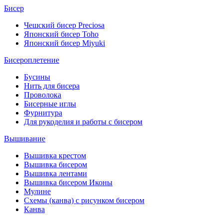
Бисер
Чешский бисер Preciosa
Японский бисер Toho
Японский бисер Miyuki
Бисероплетение
Бусины
Нить для бисера
Проволока
Бисерные иглы
Фурнитура
Для рукоделия и работы с бисером
Вышивание
Вышивка крестом
Вышивка бисером
Вышивка лентами
Вышивка бисером Иконы
Мулине
Схемы (канва) с рисунком бисером
Канва