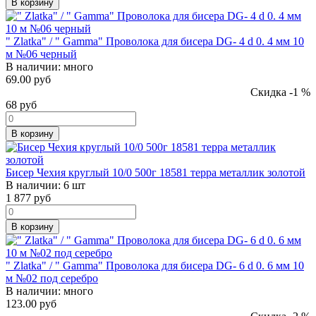
В корзину
" Zlatka" / " Gamma" Проволока для бисера DG- 4 d 0. 4 мм 10
м №06 черный
В наличии:
много
69.00 руб
Скидка -1 %
68
руб
В корзину
Бисер Чехия круглый 10/0 500г 18581 терра металлик золотой
В наличии:
6 шт
1 877
руб
В корзину
" Zlatka" / " Gamma" Проволока для бисера DG- 6 d 0. 6 мм 10
м №02 под серебро
В наличии:
много
123.00 руб