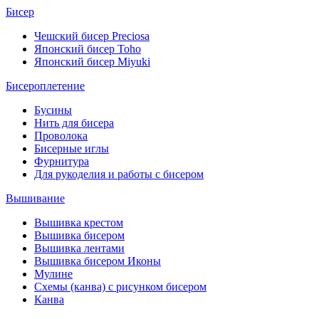
Бисер
Чешский бисер Preciosa
Японский бисер Toho
Японский бисер Miyuki
Бисероплетение
Бусины
Нить для бисера
Проволока
Бисерные иглы
Фурнитура
Для рукоделия и работы с бисером
Вышивание
Вышивка крестом
Вышивка бисером
Вышивка лентами
Вышивка бисером Иконы
Мулине
Схемы (канва) с рисунком бисером
Канва