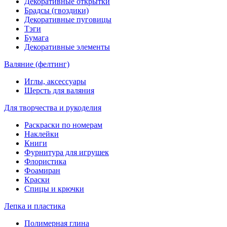
Декоративные открытки
Брадсы (гвоздики)
Декоративные пуговицы
Тэги
Бумага
Декоративные элементы
Валяние (фелтинг)
Иглы, аксессуары
Шерсть для валяния
Для творчества и рукоделия
Раскраски по номерам
Наклейки
Книги
Фурнитура для игрушек
Флористика
Фоамиран
Краски
Спицы и крючки
Лепка и пластика
Полимерная глина