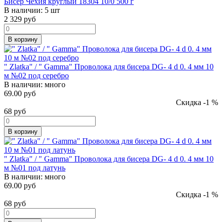
Бисер Чехия круглый 18304 10/0 500 г
В наличии:
5 шт
2 329
руб
В корзину
" Zlatka" / " Gamma" Проволока для бисера DG- 4 d 0. 4 мм 10
м №02 под серебро
В наличии:
много
69.00 руб
Скидка -1 %
68
руб
В корзину
" Zlatka" / " Gamma" Проволока для бисера DG- 4 d 0. 4 мм 10
м №01 под латунь
В наличии:
много
69.00 руб
Скидка -1 %
68
руб