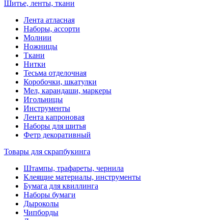
Шитье, ленты, ткани
Лента атласная
Наборы, ассорти
Молнии
Ножницы
Ткани
Нитки
Тесьма отделочная
Коробочки, шкатулки
Мел, карандаши, маркеры
Игольницы
Инструменты
Лента капроновая
Наборы для шитья
Фетр декоративный
Товары для скрапбукинга
Штампы, трафареты, чернила
Клеящие материалы, инструменты
Бумага для квиллинга
Наборы бумаги
Дыроколы
Чипборды