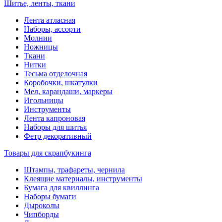
Шитье, ленты, ткани
Лента атласная
Наборы, ассорти
Молнии
Ножницы
Ткани
Нитки
Тесьма отделочная
Коробочки, шкатулки
Мел, карандаши, маркеры
Игольницы
Инструменты
Лента капроновая
Наборы для шитья
Фетр декоративный
Товары для скрапбукинга
Штампы, трафареты, чернила
Клеящие материалы, инструменты
Бумага для квиллинга
Наборы бумаги
Дыроколы
Чипборды