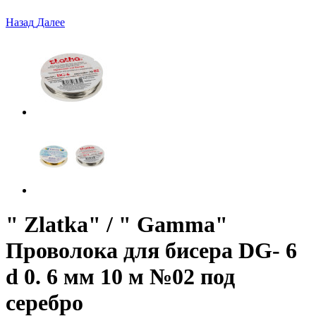
Назад
Далее
" Zlatka" / " Gamma"
Проволока для бисера DG- 6
d 0. 6 мм 10 м №02 под
серебро