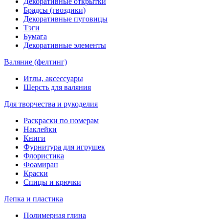
Декоративные открытки
Брадсы (гвоздики)
Декоративные пуговицы
Тэги
Бумага
Декоративные элементы
Валяние (фелтинг)
Иглы, аксессуары
Шерсть для валяния
Для творчества и рукоделия
Раскраски по номерам
Наклейки
Книги
Фурнитура для игрушек
Флористика
Фоамиран
Краски
Спицы и крючки
Лепка и пластика
Полимерная глина