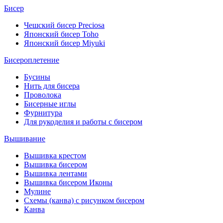
Бисер
Чешский бисер Preciosa
Японский бисер Toho
Японский бисер Miyuki
Бисероплетение
Бусины
Нить для бисера
Проволока
Бисерные иглы
Фурнитура
Для рукоделия и работы с бисером
Вышивание
Вышивка крестом
Вышивка бисером
Вышивка лентами
Вышивка бисером Иконы
Мулине
Схемы (канва) с рисунком бисером
Канва