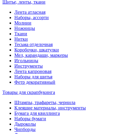
Шитье, ленты, ткани
Лента атласная
Наборы, ассорти
Молнии
Ножницы
Ткани
Нитки
Тесьма отделочная
Коробочки, шкатулки
Мел, карандаши, маркеры
Игольницы
Инструменты
Лента капроновая
Наборы для шитья
Фетр декоративный
Товары для скрапбукинга
Штампы, трафареты, чернила
Клеящие материалы, инструменты
Бумага для квиллинга
Наборы бумаги
Дыроколы
Чипборды