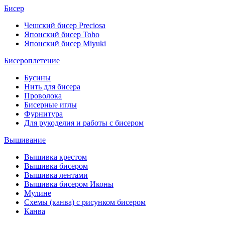
Бисер
Чешский бисер Preciosa
Японский бисер Toho
Японский бисер Miyuki
Бисероплетение
Бусины
Нить для бисера
Проволока
Бисерные иглы
Фурнитура
Для рукоделия и работы с бисером
Вышивание
Вышивка крестом
Вышивка бисером
Вышивка лентами
Вышивка бисером Иконы
Мулине
Схемы (канва) с рисунком бисером
Канва