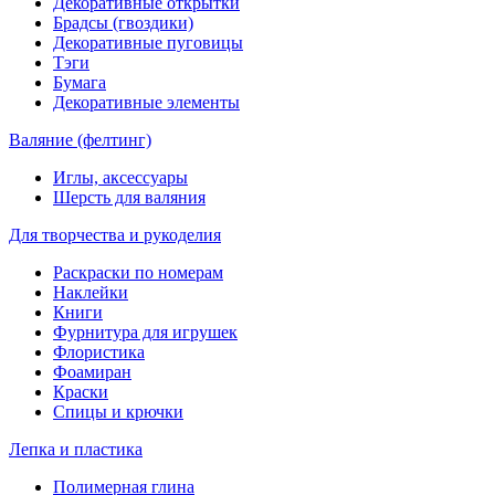
Декоративные открытки
Брадсы (гвоздики)
Декоративные пуговицы
Тэги
Бумага
Декоративные элементы
Валяние (фелтинг)
Иглы, аксессуары
Шерсть для валяния
Для творчества и рукоделия
Раскраски по номерам
Наклейки
Книги
Фурнитура для игрушек
Флористика
Фоамиран
Краски
Спицы и крючки
Лепка и пластика
Полимерная глина