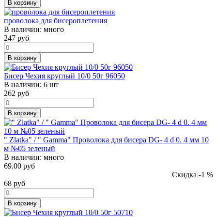
В корзину
проволока для бисероплетения
В наличии:
много
247
руб
В корзину
Бисер Чехия круглый 10/0 50г 96050
В наличии:
6 шт
262
руб
В корзину
" Zlatka" / " Gamma" Проволока для бисера DG- 4 d 0. 4 мм 10
м №05 зеленый
В наличии:
много
69.00 руб
Скидка -1 %
68
руб
В корзину