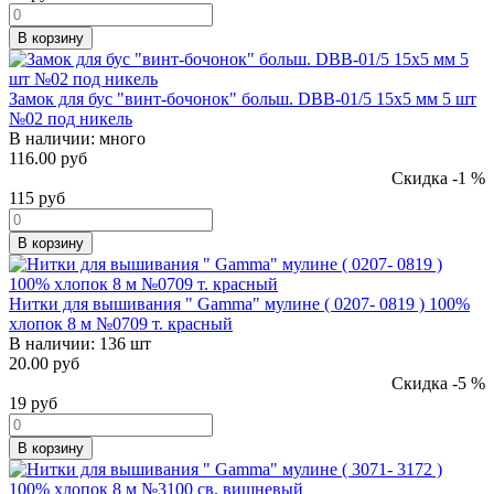
В корзину
Замок для бус "винт-бочонок" больш. DBB-01/5 15x5 мм 5 шт
№02 под никель
В наличии:
много
116.00 руб
Скидка -1 %
115
руб
В корзину
Нитки для вышивания " Gamma" мулине ( 0207- 0819 ) 100%
хлопок 8 м №0709 т. красный
В наличии:
136 шт
20.00 руб
Скидка -5 %
19
руб
В корзину