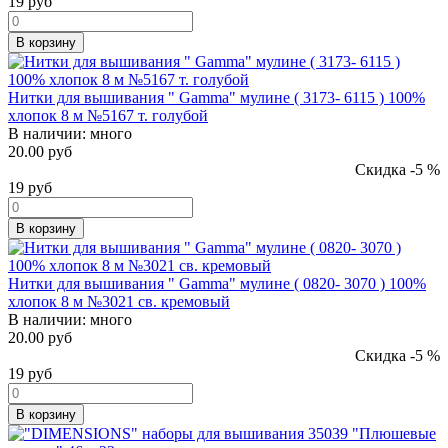
19
руб
В корзину
Нитки для вышивания " Gamma" мулине ( 3173- 6115 ) 100%
хлопок 8 м №5167 т. голубой
В наличии:
много
20.00 руб
Скидка -5 %
19
руб
В корзину
Нитки для вышивания " Gamma" мулине ( 0820- 3070 ) 100%
хлопок 8 м №3021 св. кремовый
В наличии:
много
20.00 руб
Скидка -5 %
19
руб
В корзину