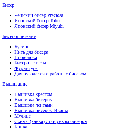
Бисер
Чешский бисер Preciosa
Японский бисер Toho
Японский бисер Miyuki
Бисероплетение
Бусины
Нить для бисера
Проволока
Бисерные иглы
Фурнитура
Для рукоделия и работы с бисером
Вышивание
Вышивка крестом
Вышивка бисером
Вышивка лентами
Вышивка бисером Иконы
Мулине
Схемы (канва) с рисунком бисером
Канва