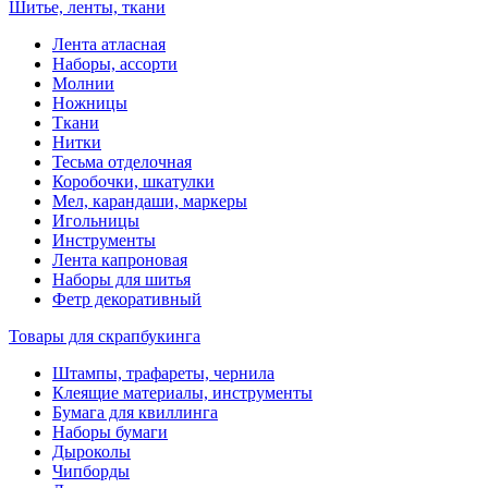
Шитье, ленты, ткани
Лента атласная
Наборы, ассорти
Молнии
Ножницы
Ткани
Нитки
Тесьма отделочная
Коробочки, шкатулки
Мел, карандаши, маркеры
Игольницы
Инструменты
Лента капроновая
Наборы для шитья
Фетр декоративный
Товары для скрапбукинга
Штампы, трафареты, чернила
Клеящие материалы, инструменты
Бумага для квиллинга
Наборы бумаги
Дыроколы
Чипборды