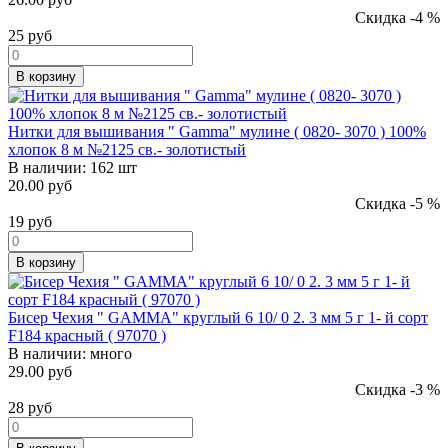
Скидка -4 %
25
руб
В корзину
Нитки для вышивания " Gamma" мулине ( 0820- 3070 ) 100%
хлопок 8 м №2125 св.- золотистый
В наличии:
162 шт
20.00 руб
Скидка -5 %
19
руб
В корзину
Бисер Чехия " GAMMA" круглый 6 10/ 0 2. 3 мм 5 г 1- й сорт
F184 красный ( 97070 )
В наличии:
много
29.00 руб
Скидка -3 %
28
руб