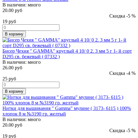
В наличии:
много
20.00 руб
Скидка -5 %
19
руб
В корзину
Бисер Чехия " GAMMA" круглый 4 10/ 0 2. 3 мм 5 г 1- й сорт
D295 св. бежевый ( 07332 )
В наличии:
много
26.00 руб
Скидка -4 %
25
руб
В корзину
Нитки для вышивания " Gamma" мулине ( 3173- 6115 ) 100%
хлопок 8 м №3190 гр. желтый
В наличии:
много
20.00 руб
Скидка -5 %
19
руб