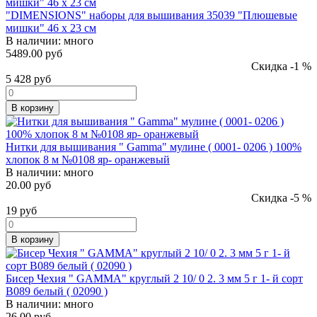
"DIMENSIONS" наборы для вышивания 35039 "Плюшевые
мишки" 46 x 23 см
В наличии:
много
5489.00 руб
Скидка -1 %
5 428
руб
В корзину
Нитки для вышивания " Gamma" мулине ( 0001- 0206 ) 100%
хлопок 8 м №0108 яр- оранжевый
В наличии:
много
20.00 руб
Скидка -5 %
19
руб
В корзину
Бисер Чехия " GAMMA" круглый 2 10/ 0 2. 3 мм 5 г 1- й сорт
B089 белый ( 02090 )
В наличии:
много
26.00 руб