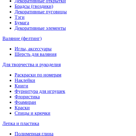
Декоративные открытки
Брадсы (гвоздики)
Декоративные пуговицы
Тэги
Бумага
Декоративные элементы
Валяние (фелтинг)
Иглы, аксессуары
Шерсть для валяния
Для творчества и рукоделия
Раскраски по номерам
Наклейки
Книги
Фурнитура для игрушек
Флористика
Фоамиран
Краски
Спицы и крючки
Лепка и пластика
Полимерная глина