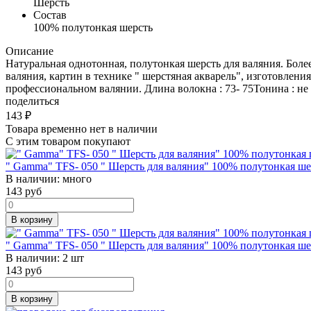
Шерсть
Состав
100% полутонкая шерсть
Описание
Натуральная однотонная, полутонкая шерсть для валяния. Боле
валяния, картин в технике " шерстяная акварель", изготовлен
профессиональном валянии. Длина волокна : 73- 75Тонина : не 
поделиться
143
₽
Товара временно нет в наличии
С этим товаром покупают
" Gamma" TFS- 050 " Шерсть для валяния" 100% полутонкая ш
В наличии:
много
143
руб
В корзину
" Gamma" TFS- 050 " Шерсть для валяния" 100% полутонкая ше
В наличии:
2 шт
143
руб
В корзину