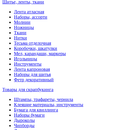
Шитье, ленты, ткани
Лента атласная
Наборы, ассорти
Молнии
Ножницы
Ткани
Нитки
Тесьма отделочная
Коробочки, шкатулки
Мел, карандаши, маркеры
Игольницы
Инструменты
Лента капроновая
Наборы для шитья
Фетр декоративный
Товары для скрапбукинга
Штампы, трафареты, чернила
Клеящие материалы, инструменты
Бумага для квиллинга
Наборы бумаги
Дыроколы
Чипборды