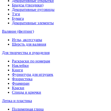
Декоративные открытки
Брадсы (гвоздики)
Декоративные пуговицы
Тэги
Бумага
Декоративные элементы
Валяние (фелтинг)
Иглы, аксессуары
Шерсть для валяния
Для творчества и рукоделия
Раскраски по номерам
Наклейки
Книги
Фурнитура для игрушек
Флористика
Фоамиран
Краски
Спицы и крючки
Лепка и пластика
Полимерная глина