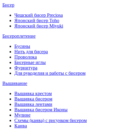
Бисер
Чешский бисер Preciosa
Японский бисер Toho
Японский бисер Miyuki
Бисероплетение
Бусины
Нить для бисера
Проволока
Бисерные иглы
Фурнитура
Для рукоделия и работы с бисером
Вышивание
Вышивка крестом
Вышивка бисером
Вышивка лентами
Вышивка бисером Иконы
Мулине
Схемы (канва) с рисунком бисером
Канва