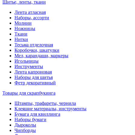
Шитье, ленты, ткани
Лента атласная
Наборы, ассорти
Молнии
Ножницы
Ткани
Нитки
Тесьма отделочная
Коробочки, шкатулки
Мел, карандаши, маркеры
Игольницы
Инструменты
Лента капроновая
Наборы для шитья
Фетр декоративный
Товары для скрапбукинга
Штампы, трафареты, чернила
Клеящие материалы, инструменты
Бумага для квиллинга
Наборы бумаги
Дыроколы
Чипборды