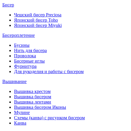
Бисер
Чешский бисер Preciosa
Японский бисер Toho
Японский бисер Miyuki
Бисероплетение
Бусины
Нить для бисера
Проволока
Бисерные иглы
Фурнитура
Для рукоделия и работы с бисером
Вышивание
Вышивка крестом
Вышивка бисером
Вышивка лентами
Вышивка бисером Иконы
Мулине
Схемы (канва) с рисунком бисером
Канва