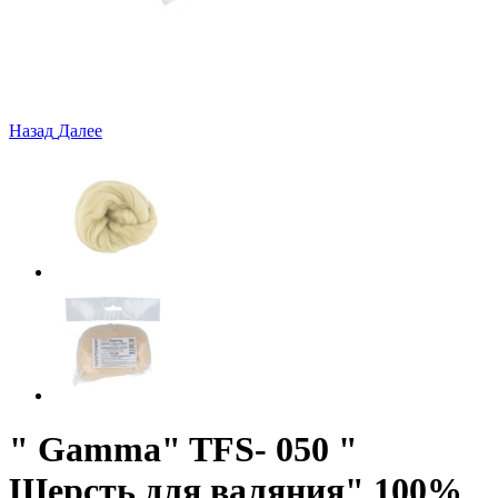
Назад
Далее
" Gamma" TFS- 050 "
Шерсть для валяния" 100%