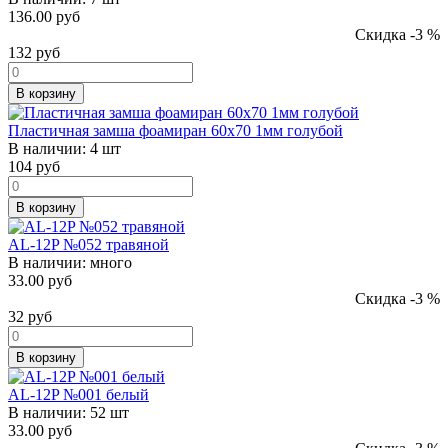
136.00 руб
Скидка -3 %
132
руб
В корзину
Пластичная замша фоамиран 60x70 1мм голубой
В наличии:
4 шт
104
руб
В корзину
AL-12P №052 травяной
В наличии:
много
33.00 руб
Скидка -3 %
32
руб
В корзину
AL-12P №001 белый
В наличии:
52 шт
33.00 руб