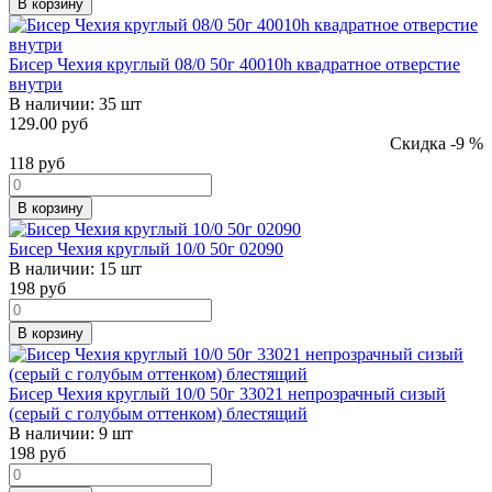
В корзину
Бисер Чехия круглый 08/0 50г 40010h квадратное отверстие
внутри
В наличии:
35 шт
129.00 руб
Скидка -9 %
118
руб
В корзину
Бисер Чехия круглый 10/0 50г 02090
В наличии:
15 шт
198
руб
В корзину
Бисер Чехия круглый 10/0 50г 33021 непрозрачный сизый
(серый с голубым оттенком) блестящий
В наличии:
9 шт
198
руб