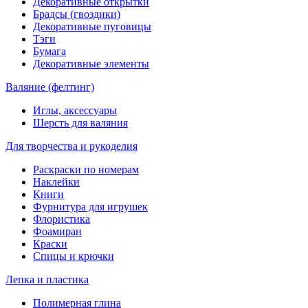
Декоративные открытки
Брадсы (гвоздики)
Декоративные пуговицы
Тэги
Бумага
Декоративные элементы
Валяние (фелтинг)
Иглы, аксессуары
Шерсть для валяния
Для творчества и рукоделия
Раскраски по номерам
Наклейки
Книги
Фурнитура для игрушек
Флористика
Фоамиран
Краски
Спицы и крючки
Лепка и пластика
Полимерная глина