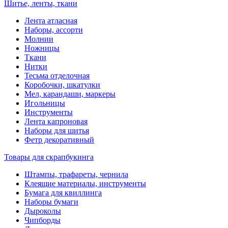
Шитье, ленты, ткани
Лента атласная
Наборы, ассорти
Молнии
Ножницы
Ткани
Нитки
Тесьма отделочная
Коробочки, шкатулки
Мел, карандаши, маркеры
Игольницы
Инструменты
Лента капроновая
Наборы для шитья
Фетр декоративный
Товары для скрапбукинга
Штампы, трафареты, чернила
Клеящие материалы, инструменты
Бумага для квиллинга
Наборы бумаги
Дыроколы
Чипборды