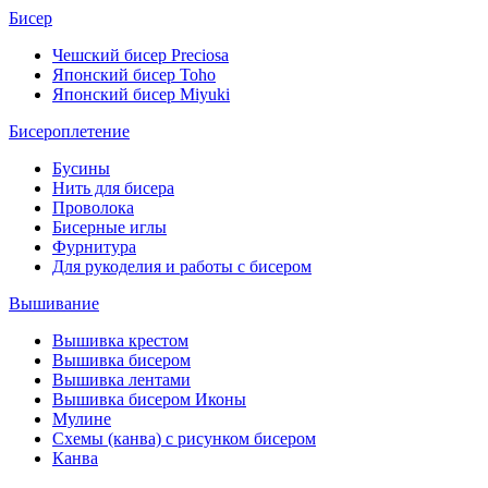
Бисер
Чешский бисер Preciosa
Японский бисер Toho
Японский бисер Miyuki
Бисероплетение
Бусины
Нить для бисера
Проволока
Бисерные иглы
Фурнитура
Для рукоделия и работы с бисером
Вышивание
Вышивка крестом
Вышивка бисером
Вышивка лентами
Вышивка бисером Иконы
Мулине
Схемы (канва) с рисунком бисером
Канва