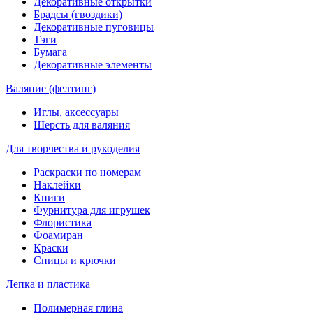
Декоративные открытки
Брадсы (гвоздики)
Декоративные пуговицы
Тэги
Бумага
Декоративные элементы
Валяние (фелтинг)
Иглы, аксессуары
Шерсть для валяния
Для творчества и рукоделия
Раскраски по номерам
Наклейки
Книги
Фурнитура для игрушек
Флористика
Фоамиран
Краски
Спицы и крючки
Лепка и пластика
Полимерная глина