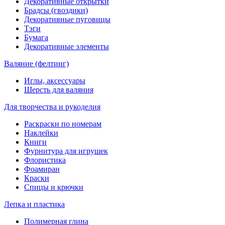
Декоративные открытки
Брадсы (гвоздики)
Декоративные пуговицы
Тэги
Бумага
Декоративные элементы
Валяние (фелтинг)
Иглы, аксессуары
Шерсть для валяния
Для творчества и рукоделия
Раскраски по номерам
Наклейки
Книги
Фурнитура для игрушек
Флористика
Фоамиран
Краски
Спицы и крючки
Лепка и пластика
Полимерная глина