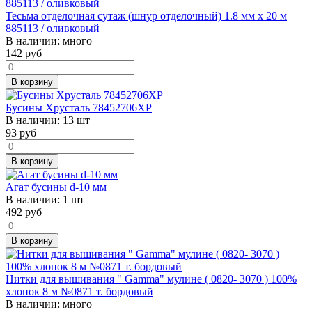
Тесьма отделочная сутаж (шнур отделочный) 1.8 мм х 20 м
885113 / оливковый
В наличии:
много
142
руб
В корзину
Бусины Хрусталь 78452706ХР
В наличии:
13 шт
93
руб
В корзину
Агат бусины d-10 мм
В наличии:
1 шт
492
руб
В корзину
Нитки для вышивания " Gamma" мулине ( 0820- 3070 ) 100%
хлопок 8 м №0871 т. бордовый
В наличии:
много