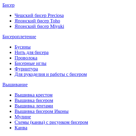
Бисер
Чешский бисер Preciosa
Японский бисер Toho
Японский бисер Miyuki
Бисероплетение
Бусины
Нить для бисера
Проволока
Бисерные иглы
Фурнитура
Для рукоделия и работы с бисером
Вышивание
Вышивка крестом
Вышивка бисером
Вышивка лентами
Вышивка бисером Иконы
Мулине
Схемы (канва) с рисунком бисером
Канва