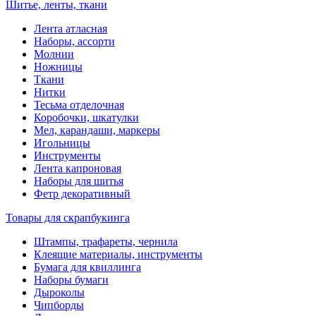
Шитье, ленты, ткани
Лента атласная
Наборы, ассорти
Молнии
Ножницы
Ткани
Нитки
Тесьма отделочная
Коробочки, шкатулки
Мел, карандаши, маркеры
Игольницы
Инструменты
Лента капроновая
Наборы для шитья
Фетр декоративный
Товары для скрапбукинга
Штампы, трафареты, чернила
Клеящие материалы, инструменты
Бумага для квиллинга
Наборы бумаги
Дыроколы
Чипборды