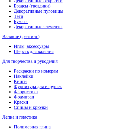
Декоративные открытки
Брадсы (гвоздики)
Декоративные пуговицы
Тэги
Бумага
Декоративные элементы
Валяние (фелтинг)
Иглы, аксессуары
Шерсть для валяния
Для творчества и рукоделия
Раскраски по номерам
Наклейки
Книги
Фурнитура для игрушек
Флористика
Фоамиран
Краски
Спицы и крючки
Лепка и пластика
Полимерная глина