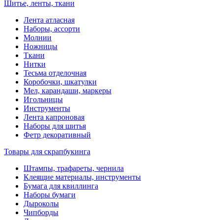
Шитье, ленты, ткани
Лента атласная
Наборы, ассорти
Молнии
Ножницы
Ткани
Нитки
Тесьма отделочная
Коробочки, шкатулки
Мел, карандаши, маркеры
Игольницы
Инструменты
Лента капроновая
Наборы для шитья
Фетр декоративный
Товары для скрапбукинга
Штампы, трафареты, чернила
Клеящие материалы, инструменты
Бумага для квиллинга
Наборы бумаги
Дыроколы
Чипборды