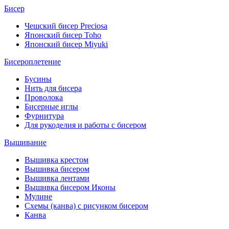
Бисер
Чешский бисер Preciosa
Японский бисер Toho
Японский бисер Miyuki
Бисероплетение
Бусины
Нить для бисера
Проволока
Бисерные иглы
Фурнитура
Для рукоделия и работы с бисером
Вышивание
Вышивка крестом
Вышивка бисером
Вышивка лентами
Вышивка бисером Иконы
Мулине
Схемы (канва) с рисунком бисером
Канва