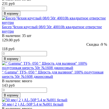
231
руб
В корзину
Бисер Чехия круглый 08/0 50г 40010h квадратное отверстие
внутри
В наличии:
35 шт
129.00 руб
Скидка -9 %
118
руб
В корзину
" Gamma" TFS- 050 " Шерсть для валяния" 100% полутонкая
шерсть 50г №1608 джинсовый
В наличии:
много
143
руб
В корзину
50 мм ( 2 ) AL-50P 5.4 м №001 белый
В наличии:
много