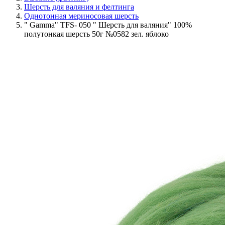
Шерсть для валяния и фелтинга
Однотонная мериносовая шерсть
" Gamma" TFS- 050 " Шерсть для валяния" 100%
полутонкая шерсть 50г №0582 зел. яблоко