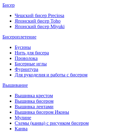
Бисер
Чешский бисер Preciosa
Японский бисер Toho
Японский бисер Miyuki
Бисероплетение
Бусины
Нить для бисера
Проволока
Бисерные иглы
Фурнитура
Для рукоделия и работы с бисером
Вышивание
Вышивка крестом
Вышивка бисером
Вышивка лентами
Вышивка бисером Иконы
Мулине
Схемы (канва) с рисунком бисером
Канва