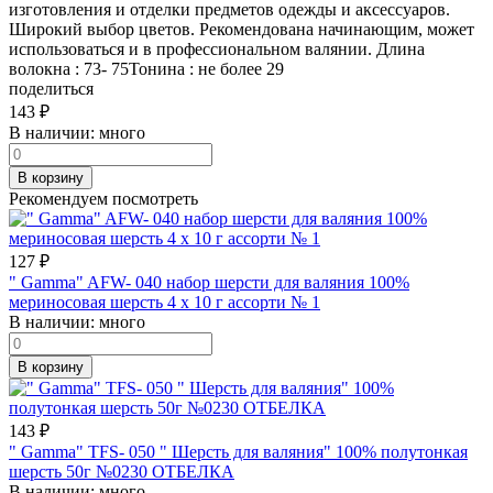
изготовления и отделки предметов одежды и аксессуаров.
Широкий выбор цветов. Рекомендована начинающим, может
использоваться и в профессиональном валянии. Длина
волокна : 73- 75Тонина : не более 29
поделиться
143
₽
В наличии:
много
В корзину
Рекомендуем посмотреть
127
₽
" Gamma" AFW- 040 набор шерсти для валяния 100%
мериносовая шерсть 4 х 10 г ассорти № 1
В наличии:
много
В корзину
143
₽
" Gamma" TFS- 050 " Шерсть для валяния" 100% полутонкая
шерсть 50г №0230 ОТБЕЛКА
В наличии:
много