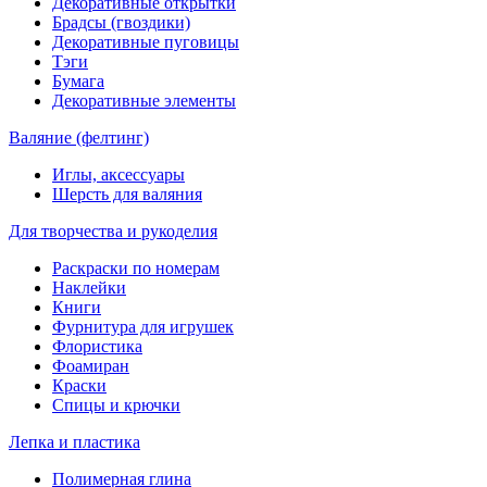
Декоративные открытки
Брадсы (гвоздики)
Декоративные пуговицы
Тэги
Бумага
Декоративные элементы
Валяние (фелтинг)
Иглы, аксессуары
Шерсть для валяния
Для творчества и рукоделия
Раскраски по номерам
Наклейки
Книги
Фурнитура для игрушек
Флористика
Фоамиран
Краски
Спицы и крючки
Лепка и пластика
Полимерная глина