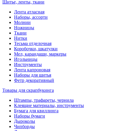
Шитье, ленты, ткани
Лента атласная
Наборы, ассорти
Молнии
Ножницы
Ткани
Нитки
Тесьма отделочная
Коробочки, шкатулки
Мел, карандаши, маркеры
Игольницы
Инструменты
Лента капроновая
Наборы для шитья
Фетр декоративный
Товары для скрапбукинга
Штампы, трафареты, чернила
Клеящие материалы, инструменты
Бумага для квиллинга
Наборы бумаги
Дыроколы
Чипборды