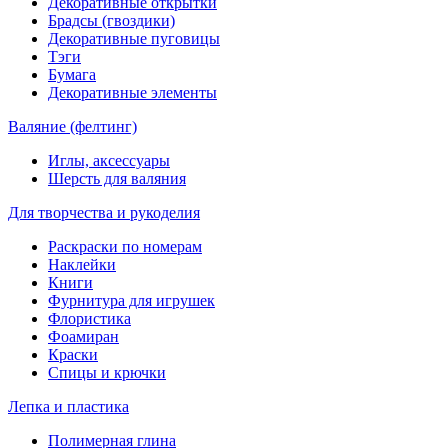
Декоративные открытки
Брадсы (гвоздики)
Декоративные пуговицы
Тэги
Бумага
Декоративные элементы
Валяние (фелтинг)
Иглы, аксессуары
Шерсть для валяния
Для творчества и рукоделия
Раскраски по номерам
Наклейки
Книги
Фурнитура для игрушек
Флористика
Фоамиран
Краски
Спицы и крючки
Лепка и пластика
Полимерная глина