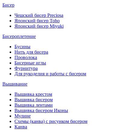
Бисер
Чешский бисер Preciosa
Японский бисер Toho
Японский бисер Miyuki
Бисероплетение
Бусины
Нить для бисера
Проволока
Бисерные иглы
Фурнитура
Для рукоделия и работы с бисером
Вышивание
Вышивка крестом
Вышивка бисером
Вышивка лентами
Вышивка бисером Иконы
Мулине
Схемы (канва) с рисунком бисером
Канва