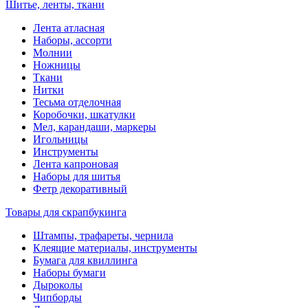
Шитье, ленты, ткани
Лента атласная
Наборы, ассорти
Молнии
Ножницы
Ткани
Нитки
Тесьма отделочная
Коробочки, шкатулки
Мел, карандаши, маркеры
Игольницы
Инструменты
Лента капроновая
Наборы для шитья
Фетр декоративный
Товары для скрапбукинга
Штампы, трафареты, чернила
Клеящие материалы, инструменты
Бумага для квиллинга
Наборы бумаги
Дыроколы
Чипборды