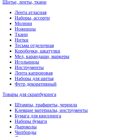
Шитье, ленты, ткани
Лента атласная
Наборы, ассорти
Молнии
Ножницы
Ткани
Нитки
Тесьма отделочная
Коробочки, шкатулки
Мел, карандаши, маркеры
Игольницы
Инструменты
Лента капроновая
Наборы для шитья
Фетр декоративный
Товары для скрапбукинга
Штампы, трафареты, чернила
Клеящие материалы, инструменты
Бумага для квиллинга
Наборы бумаги
Дыроколы
Чипборды