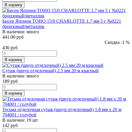
В корзину
Бисер Япония TOHO 15/0 CHARLOTTE 1.7 мм 5 г №0221
бронзовый/металлик
В наличии:
много
441.00 руб
Скидка -1 %
436
руб
В корзину
Сутаж (шнур отделочный) 2.5 мм 20 м красный
В наличии:
много
189
руб
В корзину
Тесьма отделочная сутаж (шнур отделочный) 1.8 мм х 20 м
704001 / голубой
В наличии:
19 шт
142
руб