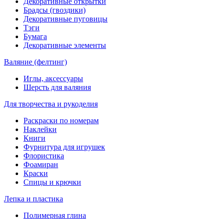
Декоративные открытки
Брадсы (гвоздики)
Декоративные пуговицы
Тэги
Бумага
Декоративные элементы
Валяние (фелтинг)
Иглы, аксессуары
Шерсть для валяния
Для творчества и рукоделия
Раскраски по номерам
Наклейки
Книги
Фурнитура для игрушек
Флористика
Фоамиран
Краски
Спицы и крючки
Лепка и пластика
Полимерная глина