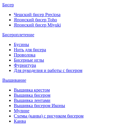
Бисер
Чешский бисер Preciosa
Японский бисер Toho
Японский бисер Miyuki
Бисероплетение
Бусины
Нить для бисера
Проволока
Бисерные иглы
Фурнитура
Для рукоделия и работы с бисером
Вышивание
Вышивка крестом
Вышивка бисером
Вышивка лентами
Вышивка бисером Иконы
Мулине
Схемы (канва) с рисунком бисером
Канва