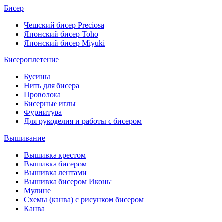
Бисер
Чешский бисер Preciosa
Японский бисер Toho
Японский бисер Miyuki
Бисероплетение
Бусины
Нить для бисера
Проволока
Бисерные иглы
Фурнитура
Для рукоделия и работы с бисером
Вышивание
Вышивка крестом
Вышивка бисером
Вышивка лентами
Вышивка бисером Иконы
Мулине
Схемы (канва) с рисунком бисером
Канва