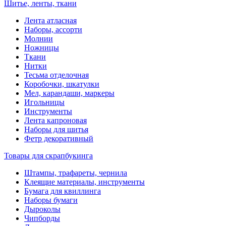
Шитье, ленты, ткани
Лента атласная
Наборы, ассорти
Молнии
Ножницы
Ткани
Нитки
Тесьма отделочная
Коробочки, шкатулки
Мел, карандаши, маркеры
Игольницы
Инструменты
Лента капроновая
Наборы для шитья
Фетр декоративный
Товары для скрапбукинга
Штампы, трафареты, чернила
Клеящие материалы, инструменты
Бумага для квиллинга
Наборы бумаги
Дыроколы
Чипборды