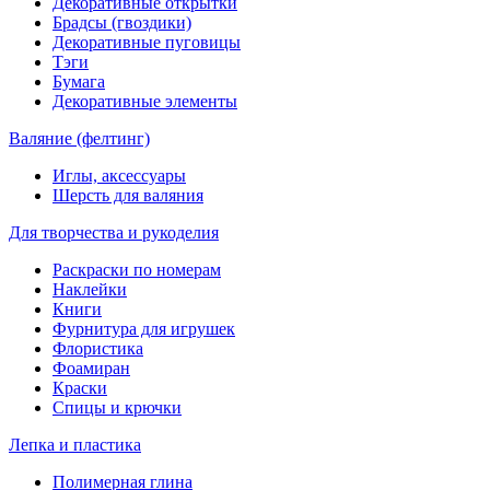
Декоративные открытки
Брадсы (гвоздики)
Декоративные пуговицы
Тэги
Бумага
Декоративные элементы
Валяние (фелтинг)
Иглы, аксессуары
Шерсть для валяния
Для творчества и рукоделия
Раскраски по номерам
Наклейки
Книги
Фурнитура для игрушек
Флористика
Фоамиран
Краски
Спицы и крючки
Лепка и пластика
Полимерная глина