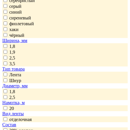
серебристый
серый
синий
сиреневый
фиолетовый
хаки
чёрный
Ширина, мм
1,8
1,9
2,5
3,5
Тип товара
Лента
Шнур
Диаметр, мм
1,8
2,5
Намотка, м
20
Вид ленты
отделочная
Состав