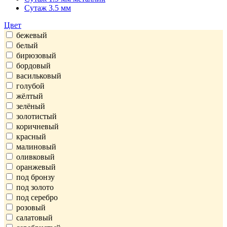
Сутаж 3.5 мм
Цвет
бежевый
белый
бирюзовый
бордовый
васильковый
голубой
жёлтый
зелёный
золотистый
коричневый
красный
малиновый
оливковый
оранжевый
под бронзу
под золото
под серебро
розовый
салатовый