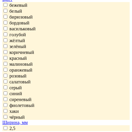
бежевый
белый
бирюзовый
бордовый
васильковый
голубой
жёлтый
зелёный
коричневый
красный
малиновый
оранжевый
розовый
салатовый
серый
синий
сиреневый
фиолетовый
хаки
чёрный
Ширина, мм
2,5