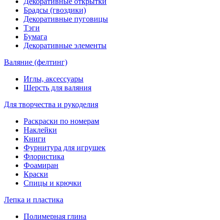
Декоративные открытки
Брадсы (гвоздики)
Декоративные пуговицы
Тэги
Бумага
Декоративные элементы
Валяние (фелтинг)
Иглы, аксессуары
Шерсть для валяния
Для творчества и рукоделия
Раскраски по номерам
Наклейки
Книги
Фурнитура для игрушек
Флористика
Фоамиран
Краски
Спицы и крючки
Лепка и пластика
Полимерная глина