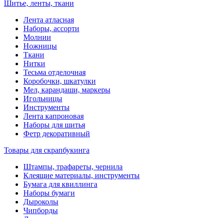
Шитье, ленты, ткани
Лента атласная
Наборы, ассорти
Молнии
Ножницы
Ткани
Нитки
Тесьма отделочная
Коробочки, шкатулки
Мел, карандаши, маркеры
Игольницы
Инструменты
Лента капроновая
Наборы для шитья
Фетр декоративный
Товары для скрапбукинга
Штампы, трафареты, чернила
Клеящие материалы, инструменты
Бумага для квиллинга
Наборы бумаги
Дыроколы
Чипборды