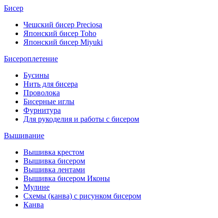
Бисер
Чешский бисер Preciosa
Японский бисер Toho
Японский бисер Miyuki
Бисероплетение
Бусины
Нить для бисера
Проволока
Бисерные иглы
Фурнитура
Для рукоделия и работы с бисером
Вышивание
Вышивка крестом
Вышивка бисером
Вышивка лентами
Вышивка бисером Иконы
Мулине
Схемы (канва) с рисунком бисером
Канва