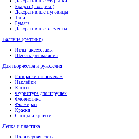
Декоративные открытки
Брадсы (гвоздики)
Декоративные пуговицы
Тэги
Бумага
Декоративные элементы
Валяние (фелтинг)
Иглы, аксессуары
Шерсть для валяния
Для творчества и рукоделия
Раскраски по номерам
Наклейки
Книги
Фурнитура для игрушек
Флористика
Фоамиран
Краски
Спицы и крючки
Лепка и пластика
Полимерная глина