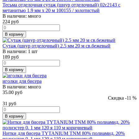
Тесьма отделочная сутаж (шнур отделочный) 02с2143 с
метанитью 1.9 мм х 20 м 100155 / золотистый
В наличии:
много
224
руб
В корзину
Сутаж (шнур отделочный) 2.5 мм 20 м св.бежевый
В наличии:
1 шт
189
руб
В корзину
иголки для бисера
В наличии:
много
35.00 руб
Скидка -11 %
31
руб
В корзину
Нитки для бисера TYTANIUM TNM 80% полиамид, 20%
полиэстер 0. 1 мм 120 я 110 м коричневый