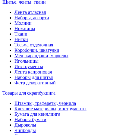
Шитье, ленты, ткани
Лента атласная
Наборы, ассорти
Молнии
Ножницы
Ткани
Нитки
Тесьма отделочная
Коробочки, шкатулки
Мел, карандаши, маркеры
Игольницы
Инструменты
Лента капроновая
Наборы для шитья
Фетр декоративный
Товары для скрапбукинга
Штампы, трафареты, чернила
Клеящие материалы, инструменты
Бумага для квиллинга
Наборы бумаги
Дыроколы
Чипборды