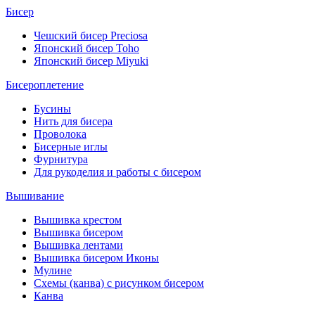
Бисер
Чешский бисер Preciosa
Японский бисер Toho
Японский бисер Miyuki
Бисероплетение
Бусины
Нить для бисера
Проволока
Бисерные иглы
Фурнитура
Для рукоделия и работы с бисером
Вышивание
Вышивка крестом
Вышивка бисером
Вышивка лентами
Вышивка бисером Иконы
Мулине
Схемы (канва) с рисунком бисером
Канва