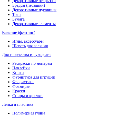
Декоративные открытки
Брадсы (гвоздики)
Декоративные пуговицы
Тэги
Бумага
Декоративные элементы
Валяние (фелтинг)
Иглы, аксессуары
Шерсть для валяния
Для творчества и рукоделия
Раскраски по номерам
Наклейки
Книги
Фурнитура для игрушек
Флористика
Фоамиран
Краски
Спицы и крючки
Лепка и пластика
Полимерная глина