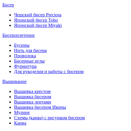
Бисер
Чешский бисер Preciosa
Японский бисер Toho
Японский бисер Miyuki
Бисероплетение
Бусины
Нить для бисера
Проволока
Бисерные иглы
Фурнитура
Для рукоделия и работы с бисером
Вышивание
Вышивка крестом
Вышивка бисером
Вышивка лентами
Вышивка бисером Иконы
Мулине
Схемы (канва) с рисунком бисером
Канва