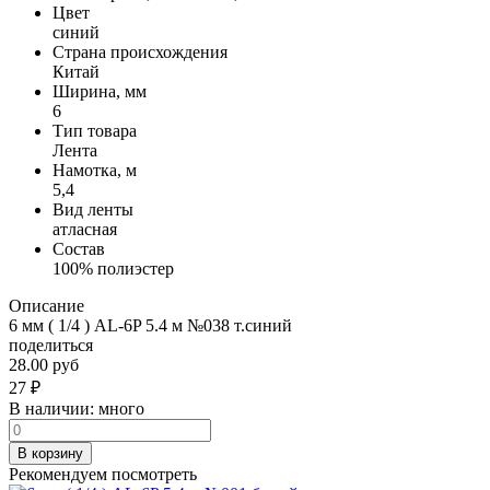
Цвет
синий
Страна происхождения
Китай
Ширина, мм
6
Тип товара
Лента
Намотка, м
5,4
Вид ленты
атласная
Состав
100% полиэстер
Описание
6 мм ( 1/4 ) AL-6P 5.4 м №038 т.синий
поделиться
28.00 руб
27
₽
В наличии:
много
В корзину
Рекомендуем посмотреть