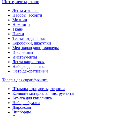
Шитье, ленты, ткани
Лента атласная
Наборы, ассорти
Молнии
Ножницы
Ткани
Нитки
Тесьма отделочная
Коробочки, шкатулки
Мел, карандаши, маркеры
Игольницы
Инструменты
Лента капроновая
Наборы для шитья
Фетр декоративный
Товары для скрапбукинга
Штампы, трафареты, чернила
Клеящие материалы, инструменты
Бумага для квиллинга
Наборы бумаги
Дыроколы
Чипборды