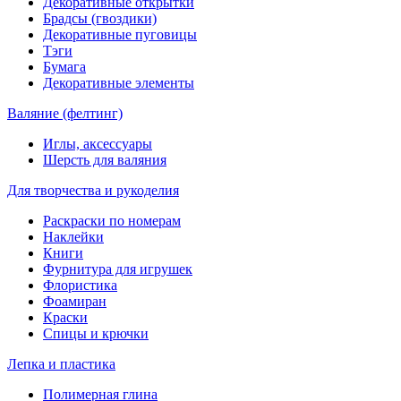
Декоративные открытки
Брадсы (гвоздики)
Декоративные пуговицы
Тэги
Бумага
Декоративные элементы
Валяние (фелтинг)
Иглы, аксессуары
Шерсть для валяния
Для творчества и рукоделия
Раскраски по номерам
Наклейки
Книги
Фурнитура для игрушек
Флористика
Фоамиран
Краски
Спицы и крючки
Лепка и пластика
Полимерная глина