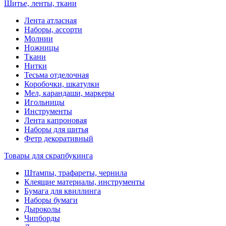
Шитье, ленты, ткани
Лента атласная
Наборы, ассорти
Молнии
Ножницы
Ткани
Нитки
Тесьма отделочная
Коробочки, шкатулки
Мел, карандаши, маркеры
Игольницы
Инструменты
Лента капроновая
Наборы для шитья
Фетр декоративный
Товары для скрапбукинга
Штампы, трафареты, чернила
Клеящие материалы, инструменты
Бумага для квиллинга
Наборы бумаги
Дыроколы
Чипборды