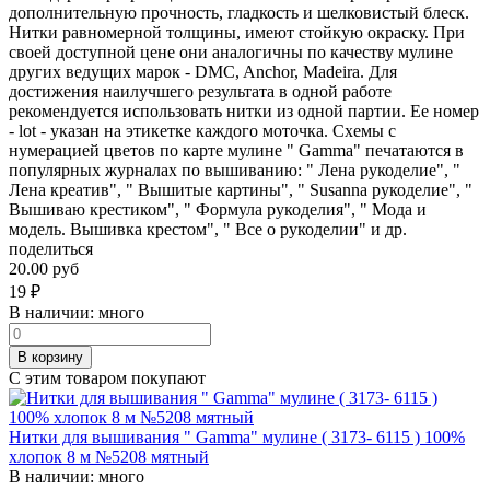
дополнительную прочность, гладкость и шелковистый блеск.
Нитки равномерной толщины, имеют стойкую окраску. При
своей доступной цене они аналогичны по качеству мулине
других ведущих марок - DMC, Anchor, Madeira. Для
достижения наилучшего результата в одной работе
рекомендуется использовать нитки из одной партии. Ее номер
- lot - указан на этикетке каждого моточка. Схемы с
нумерацией цветов по карте мулине " Gamma" печатаются в
популярных журналах по вышиванию: " Лена рукоделие", "
Лена креатив", " Вышитые картины", " Susanna рукоделие", "
Вышиваю крестиком", " Формула рукоделия", " Мода и
модель. Вышивка крестом", " Все о рукоделии" и др.
поделиться
20.00 руб
19
₽
В наличии:
много
В корзину
С этим товаром покупают
Нитки для вышивания " Gamma" мулине ( 3173- 6115 ) 100%
хлопок 8 м №5208 мятный
В наличии:
много