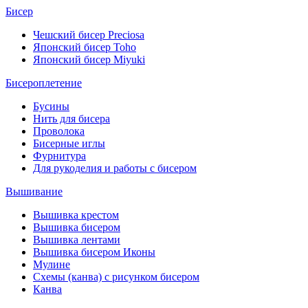
Бисер
Чешский бисер Preciosa
Японский бисер Toho
Японский бисер Miyuki
Бисероплетение
Бусины
Нить для бисера
Проволока
Бисерные иглы
Фурнитура
Для рукоделия и работы с бисером
Вышивание
Вышивка крестом
Вышивка бисером
Вышивка лентами
Вышивка бисером Иконы
Мулине
Схемы (канва) с рисунком бисером
Канва