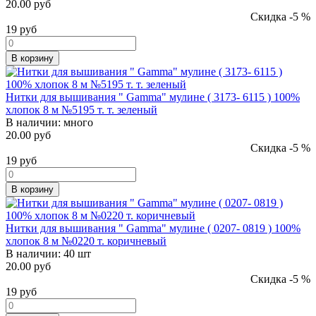
20.00 руб
Скидка -5 %
19
руб
В корзину
Нитки для вышивания " Gamma" мулине ( 3173- 6115 ) 100%
хлопок 8 м №5195 т. т. зеленый
В наличии:
много
20.00 руб
Скидка -5 %
19
руб
В корзину
Нитки для вышивания " Gamma" мулине ( 0207- 0819 ) 100%
хлопок 8 м №0220 т. коричневый
В наличии:
40 шт
20.00 руб
Скидка -5 %
19
руб