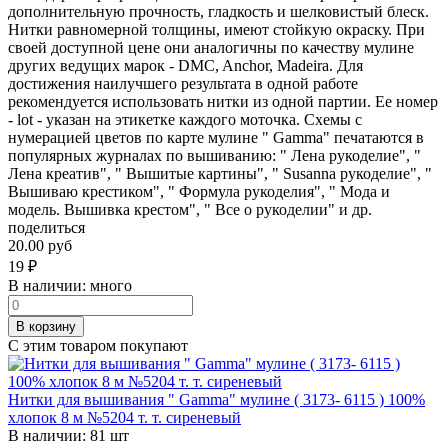
дополнительную прочность, гладкость и шелковистый блеск.
Нитки равномерной толщины, имеют стойкую окраску. При
своей доступной цене они аналогичны по качеству мулине
других ведущих марок - DMC, Anchor, Madeira. Для
достижения наилучшего результата в одной работе
рекомендуется использовать нитки из одной партии. Ее номер
- lot - указан на этикетке каждого моточка. Схемы с
нумерацией цветов по карте мулине " Gamma" печатаются в
популярных журналах по вышиванию: " Лена рукоделие", "
Лена креатив", " Вышитые картины", " Susanna рукоделие", "
Вышиваю крестиком", " Формула рукоделия", " Мода и
модель. Вышивка крестом", " Все о рукоделии" и др.
поделиться
20.00 руб
19
₽
В наличии:
много
В корзину
С этим товаром покупают
Нитки для вышивания " Gamma" мулине ( 3173- 6115 ) 100%
хлопок 8 м №5204 т. т. сиреневый
В наличии:
81 шт