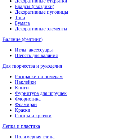
Декоративные открытки
Брадсы (гвоздики)
Декоративные пуговицы
Тэги
Бумага
Декоративные элементы
Валяние (фелтинг)
Иглы, аксессуары
Шерсть для валяния
Для творчества и рукоделия
Раскраски по номерам
Наклейки
Книги
Фурнитура для игрушек
Флористика
Фоамиран
Краски
Спицы и крючки
Лепка и пластика
Полимерная глина