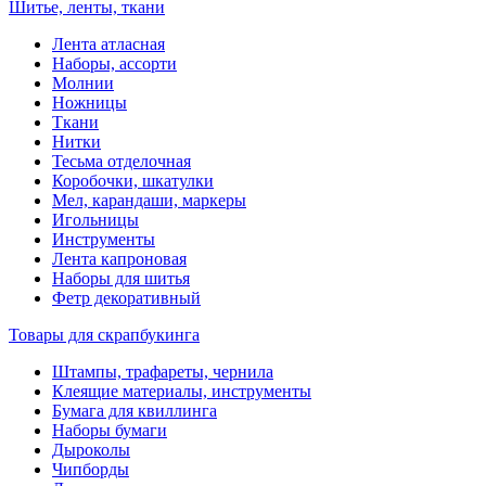
Шитье, ленты, ткани
Лента атласная
Наборы, ассорти
Молнии
Ножницы
Ткани
Нитки
Тесьма отделочная
Коробочки, шкатулки
Мел, карандаши, маркеры
Игольницы
Инструменты
Лента капроновая
Наборы для шитья
Фетр декоративный
Товары для скрапбукинга
Штампы, трафареты, чернила
Клеящие материалы, инструменты
Бумага для квиллинга
Наборы бумаги
Дыроколы
Чипборды