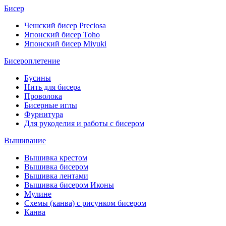
Бисер
Чешский бисер Preciosa
Японский бисер Toho
Японский бисер Miyuki
Бисероплетение
Бусины
Нить для бисера
Проволока
Бисерные иглы
Фурнитура
Для рукоделия и работы с бисером
Вышивание
Вышивка крестом
Вышивка бисером
Вышивка лентами
Вышивка бисером Иконы
Мулине
Схемы (канва) с рисунком бисером
Канва