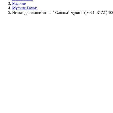
Мулине
Мулине Гамма
Нитки для вышивания " Gamma" мулине ( 3071- 3172 ) 1