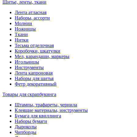
Шитье, ленты, ткани
Лента атласная
Наборы, ассорти
Молнии
Ножницы
Ткани
Нитки
Тесьма отделочная
Коробочки, шкатулки
Мел, карандаши, маркеры
Игольницы
Инструменты
Лента капроновая
Наборы для шитья
Фетр декоративный
Товары для скрапбукинга
Штампы, трафареты, чернила
Клеящие материалы, инструменты
Бумага для квиллинга
Наборы бумаги
Дыроколы
Чипборды