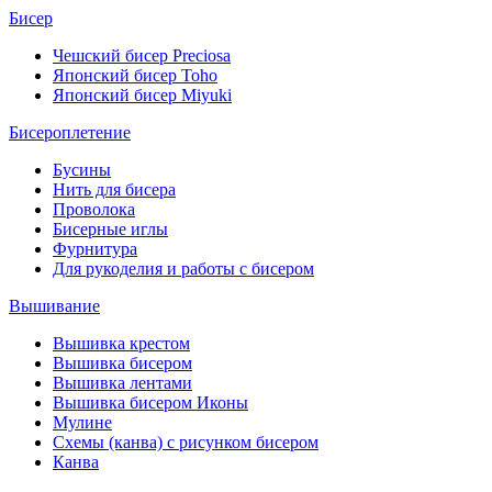
Бисер
Чешский бисер Preciosa
Японский бисер Toho
Японский бисер Miyuki
Бисероплетение
Бусины
Нить для бисера
Проволока
Бисерные иглы
Фурнитура
Для рукоделия и работы с бисером
Вышивание
Вышивка крестом
Вышивка бисером
Вышивка лентами
Вышивка бисером Иконы
Мулине
Схемы (канва) с рисунком бисером
Канва