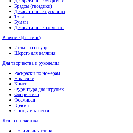
Декоративные открытки
Брадсы (гвоздики)
Декоративные пуговицы
Тэги
Бумага
Декоративные элементы
Валяние (фелтинг)
Иглы, аксессуары
Шерсть для валяния
Для творчества и рукоделия
Раскраски по номерам
Наклейки
Книги
Фурнитура для игрушек
Флористика
Фоамиран
Краски
Спицы и крючки
Лепка и пластика
Полимерная глина