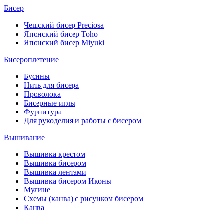
Бисер
Чешский бисер Preciosa
Японский бисер Toho
Японский бисер Miyuki
Бисероплетение
Бусины
Нить для бисера
Проволока
Бисерные иглы
Фурнитура
Для рукоделия и работы с бисером
Вышивание
Вышивка крестом
Вышивка бисером
Вышивка лентами
Вышивка бисером Иконы
Мулине
Схемы (канва) с рисунком бисером
Канва