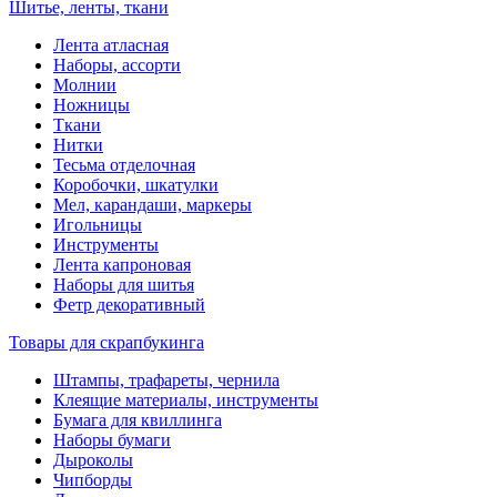
Шитье, ленты, ткани
Лента атласная
Наборы, ассорти
Молнии
Ножницы
Ткани
Нитки
Тесьма отделочная
Коробочки, шкатулки
Мел, карандаши, маркеры
Игольницы
Инструменты
Лента капроновая
Наборы для шитья
Фетр декоративный
Товары для скрапбукинга
Штампы, трафареты, чернила
Клеящие материалы, инструменты
Бумага для квиллинга
Наборы бумаги
Дыроколы
Чипборды