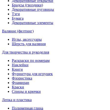
Декоративные открытки
Брадсы (гвоздики)
Декоративные пуговицы
Тэги
Бумага
Декоративные элементы
Валяние (фелтинг)
Иглы, аксессуары
Шерсть для валяния
Для творчества и рукоделия
Раскраски по номерам
Наклейки
Книги
Фурнитура для игрушек
Флористика
Фоамиран
Краски
Спицы и крючки
Лепка и пластика
Полимерная глина