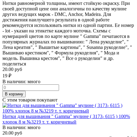
Нитки равномерной толщины, имеют стойкую окраску. При
своей доступной цене они аналогичны по качеству мулине
других ведущих марок - DMC, Anchor, Madeira. Для
достижения наилучшего результата в одной работе
рекомендуется использовать нитки из одной партии. Ее номер
- lot - указан на этикетке каждого моточка. Схемы с
нумерацией цветов по карте мулине " Gamma" печатаются в
популярных журналах по вышиванию: " Лена рукоделие", "
Лена креатив", " Вышитые картины", " Susanna рукоделие", "
Вышиваю крестиком", " Формула рукоделия", " Мода и
модель. Вышивка крестом", " Все о рукоделии" и др.
поделиться
20.00 руб
19
₽
В наличии:
много
В корзину
С этим товаром покупают
Нитки для вышивания " Gamma" мулине ( 3173- 6115 ) 100%
хлопок 8 м №3219 т. т. коричневый
В наличии:
много
20.00 руб