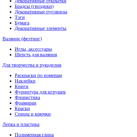
Декоративные открытки
Брадсы (гвоздики)
Декоративные пуговицы
Тэги
Бумага
Декоративные элементы
Валяние (фелтинг)
Иглы, аксессуары
Шерсть для валяния
Для творчества и рукоделия
Раскраски по номерам
Наклейки
Книги
Фурнитура для игрушек
Флористика
Фоамиран
Краски
Спицы и крючки
Лепка и пластика
Полимерная глина