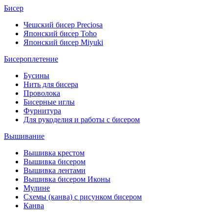
Бисер
Чешский бисер Preciosa
Японский бисер Toho
Японский бисер Miyuki
Бисероплетение
Бусины
Нить для бисера
Проволока
Бисерные иглы
Фурнитура
Для рукоделия и работы с бисером
Вышивание
Вышивка крестом
Вышивка бисером
Вышивка лентами
Вышивка бисером Иконы
Мулине
Схемы (канва) с рисунком бисером
Канва