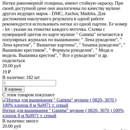
Нитки равномерной толщины, имеют стойкую окраску. При
своей доступной цене они аналогичны по качеству мулине
других ведущих марок - DMC, Anchor, Madeira. Для
достижения наилучшего результата в одной работе
рекомендуется использовать нитки из одной партии. Ее номер
- lot - указан на этикетке каждого моточка. Схемы с
нумерацией цветов по карте мулине " Gamma" печатаются в
популярных журналах по вышиванию: " Лена рукоделие", "
Лена креатив", " Вышитые картины", " Susanna рукоделие", "
Вышиваю крестиком", " Формула рукоделия", " Мода и
модель. Вышивка крестом", " Все о рукоделии" и др.
поделиться
20.00 руб
19
₽
В наличии:
182 шт
В корзину
С этим товаром покупают
Нитки для вышивания " Gamma" мулине ( 0820- 3070 ) 100%
хлопок 8 м №0971 т. серый
В наличии:
много
20.00 руб