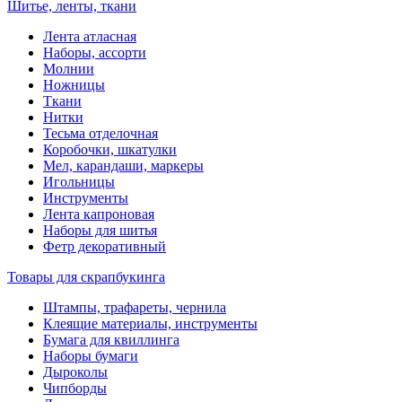
Шитье, ленты, ткани
Лента атласная
Наборы, ассорти
Молнии
Ножницы
Ткани
Нитки
Тесьма отделочная
Коробочки, шкатулки
Мел, карандаши, маркеры
Игольницы
Инструменты
Лента капроновая
Наборы для шитья
Фетр декоративный
Товары для скрапбукинга
Штампы, трафареты, чернила
Клеящие материалы, инструменты
Бумага для квиллинга
Наборы бумаги
Дыроколы
Чипборды