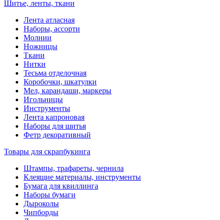
Шитье, ленты, ткани
Лента атласная
Наборы, ассорти
Молнии
Ножницы
Ткани
Нитки
Тесьма отделочная
Коробочки, шкатулки
Мел, карандаши, маркеры
Игольницы
Инструменты
Лента капроновая
Наборы для шитья
Фетр декоративный
Товары для скрапбукинга
Штампы, трафареты, чернила
Клеящие материалы, инструменты
Бумага для квиллинга
Наборы бумаги
Дыроколы
Чипборды