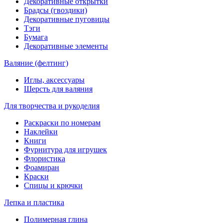
Декоративные открытки
Брадсы (гвоздики)
Декоративные пуговицы
Тэги
Бумага
Декоративные элементы
Валяние (фелтинг)
Иглы, аксессуары
Шерсть для валяния
Для творчества и рукоделия
Раскраски по номерам
Наклейки
Книги
Фурнитура для игрушек
Флористика
Фоамиран
Краски
Спицы и крючки
Лепка и пластика
Полимерная глина