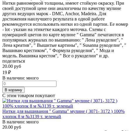
Нитки равномерной толщины, имеют стойкую окраску. При
своей доступной цене они аналогичны по качеству мулине
других ведущих марок - DMC, Anchor, Madeira. Для
достижения наилучшего результата в одной работе
рекомендуется использовать нитки из одной партии. Ее номер
- lot - указан на этикетке каждого моточка. Схемы с
нумерацией цветов по карте мулине " Gamma" печатаются в
популярных журналах по вышиванию: " Лена рукоделие", "
Лена креатив", " Вышитые картины", " Susanna рукоделие", "
Вышиваю крестиком", " Формула рукоделия", " Мода и
модель. Вышивка крестом", " Все о рукоделии" и др.
поделиться
20.00 руб
19
₽
В наличии:
много
В корзину
С этим товаром покупают
Нитки для вышивания " Gamma" мулине ( 3071- 3172 ) 100%
хлопок 8 м №3139 т. зеленый
В наличии:
много
20.00 руб