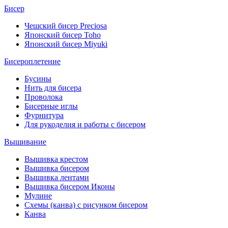
Бисер
Чешский бисер Preciosa
Японский бисер Toho
Японский бисер Miyuki
Бисероплетение
Бусины
Нить для бисера
Проволока
Бисерные иглы
Фурнитура
Для рукоделия и работы с бисером
Вышивание
Вышивка крестом
Вышивка бисером
Вышивка лентами
Вышивка бисером Иконы
Мулине
Схемы (канва) с рисунком бисером
Канва