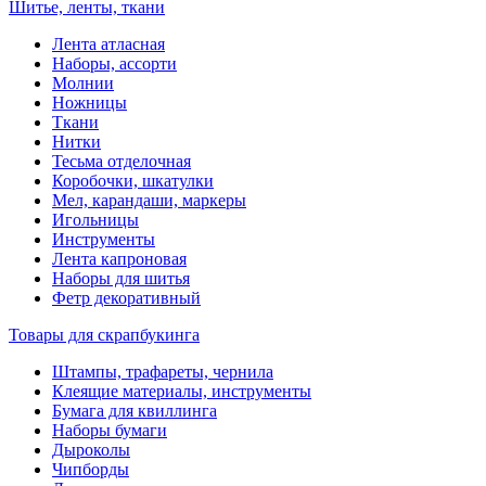
Шитье, ленты, ткани
Лента атласная
Наборы, ассорти
Молнии
Ножницы
Ткани
Нитки
Тесьма отделочная
Коробочки, шкатулки
Мел, карандаши, маркеры
Игольницы
Инструменты
Лента капроновая
Наборы для шитья
Фетр декоративный
Товары для скрапбукинга
Штампы, трафареты, чернила
Клеящие материалы, инструменты
Бумага для квиллинга
Наборы бумаги
Дыроколы
Чипборды