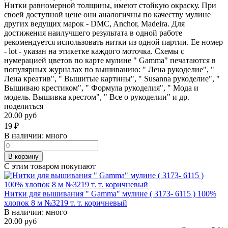
Нитки равномерной толщины, имеют стойкую окраску. При
своей доступной цене они аналогичны по качеству мулине
других ведущих марок - DMC, Anchor, Madeira. Для
достижения наилучшего результата в одной работе
рекомендуется использовать нитки из одной партии. Ее номер
- lot - указан на этикетке каждого моточка. Схемы с
нумерацией цветов по карте мулине " Gamma" печатаются в
популярных журналах по вышиванию: " Лена рукоделие", "
Лена креатив", " Вышитые картины", " Susanna рукоделие", "
Вышиваю крестиком", " Формула рукоделия", " Мода и
модель. Вышивка крестом", " Все о рукоделии" и др.
поделиться
20.00 руб
19
₽
В наличии:
много
В корзину
С этим товаром покупают
Нитки для вышивания " Gamma" мулине ( 3173- 6115 ) 100%
хлопок 8 м №3219 т. т. коричневый
В наличии:
много
20.00 руб