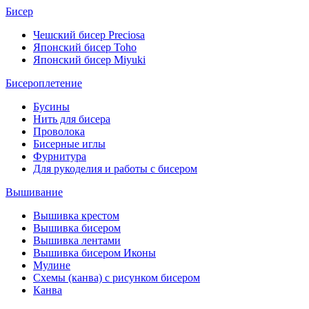
Бисер
Чешский бисер Preciosa
Японский бисер Toho
Японский бисер Miyuki
Бисероплетение
Бусины
Нить для бисера
Проволока
Бисерные иглы
Фурнитура
Для рукоделия и работы с бисером
Вышивание
Вышивка крестом
Вышивка бисером
Вышивка лентами
Вышивка бисером Иконы
Мулине
Схемы (канва) с рисунком бисером
Канва