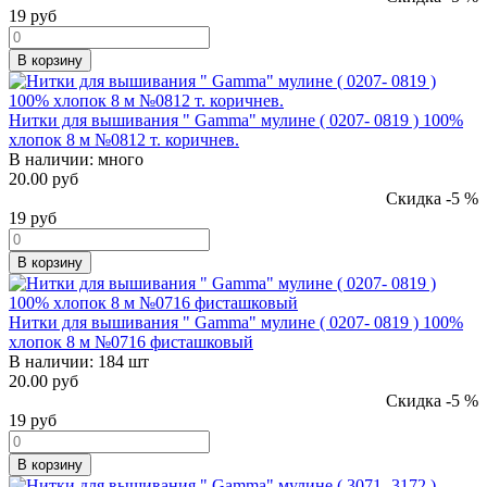
19
руб
В корзину
Нитки для вышивания " Gamma" мулине ( 0207- 0819 ) 100%
хлопок 8 м №0812 т. коричнев.
В наличии:
много
20.00 руб
Скидка -5 %
19
руб
В корзину
Нитки для вышивания " Gamma" мулине ( 0207- 0819 ) 100%
хлопок 8 м №0716 фисташковый
В наличии:
184 шт
20.00 руб
Скидка -5 %
19
руб
В корзину