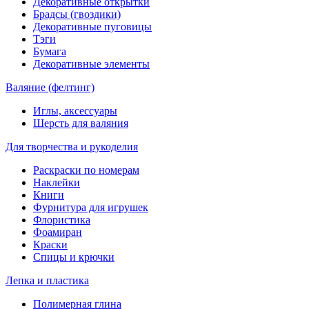
Декоративные открытки
Брадсы (гвоздики)
Декоративные пуговицы
Тэги
Бумага
Декоративные элементы
Валяние (фелтинг)
Иглы, аксессуары
Шерсть для валяния
Для творчества и рукоделия
Раскраски по номерам
Наклейки
Книги
Фурнитура для игрушек
Флористика
Фоамиран
Краски
Спицы и крючки
Лепка и пластика
Полимерная глина