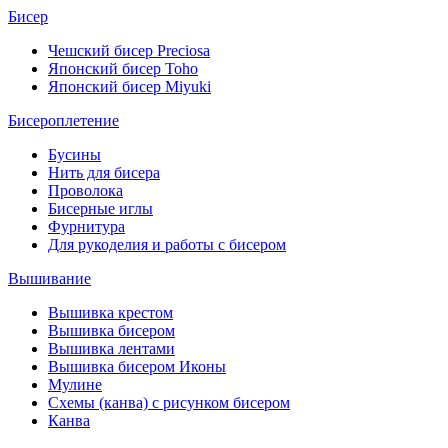
Бисер
Чешский бисер Preciosa
Японский бисер Toho
Японский бисер Miyuki
Бисероплетение
Бусины
Нить для бисера
Проволока
Бисерные иглы
Фурнитура
Для рукоделия и работы с бисером
Вышивание
Вышивка крестом
Вышивка бисером
Вышивка лентами
Вышивка бисером Иконы
Мулине
Схемы (канва) с рисунком бисером
Канва