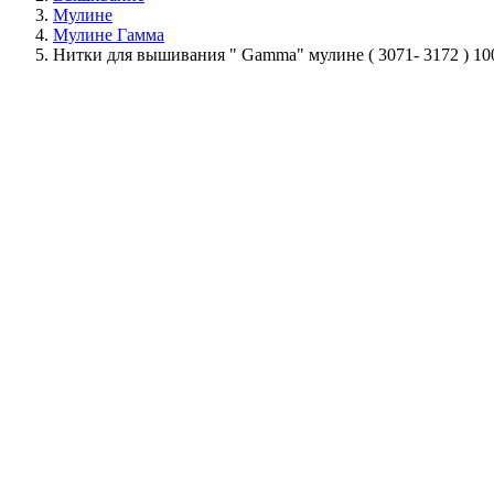
Мулине
Мулине Гамма
Нитки для вышивания " Gamma" мулине ( 3071- 3172 ) 1