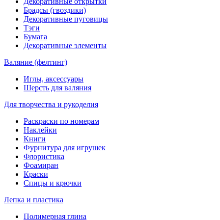
Декоративные открытки
Брадсы (гвоздики)
Декоративные пуговицы
Тэги
Бумага
Декоративные элементы
Валяние (фелтинг)
Иглы, аксессуары
Шерсть для валяния
Для творчества и рукоделия
Раскраски по номерам
Наклейки
Книги
Фурнитура для игрушек
Флористика
Фоамиран
Краски
Спицы и крючки
Лепка и пластика
Полимерная глина