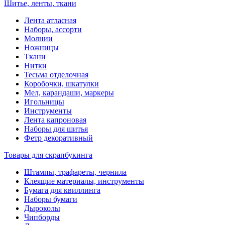
Шитье, ленты, ткани
Лента атласная
Наборы, ассорти
Молнии
Ножницы
Ткани
Нитки
Тесьма отделочная
Коробочки, шкатулки
Мел, карандаши, маркеры
Игольницы
Инструменты
Лента капроновая
Наборы для шитья
Фетр декоративный
Товары для скрапбукинга
Штампы, трафареты, чернила
Клеящие материалы, инструменты
Бумага для квиллинга
Наборы бумаги
Дыроколы
Чипборды