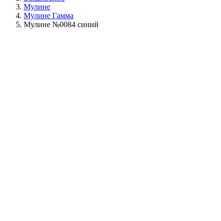
Мулине
Мулине Гамма
Мулине №0084 синий