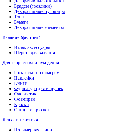
Декоративные открытки
Брадсы (гвоздики)
Декоративные пуговицы
Тэги
Бумага
Декоративные элементы
Валяние (фелтинг)
Иглы, аксессуары
Шерсть для валяния
Для творчества и рукоделия
Раскраски по номерам
Наклейки
Книги
Фурнитура для игрушек
Флористика
Фоамиран
Краски
Спицы и крючки
Лепка и пластика
Полимерная глина