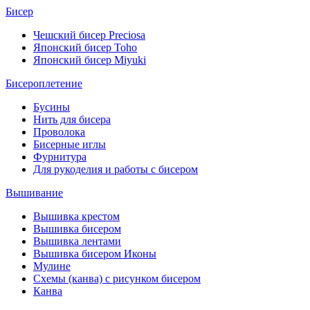
Бисер
Чешский бисер Preciosa
Японский бисер Toho
Японский бисер Miyuki
Бисероплетение
Бусины
Нить для бисера
Проволока
Бисерные иглы
Фурнитура
Для рукоделия и работы с бисером
Вышивание
Вышивка крестом
Вышивка бисером
Вышивка лентами
Вышивка бисером Иконы
Мулине
Схемы (канва) с рисунком бисером
Канва