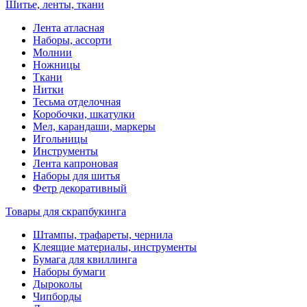
Шитье, ленты, ткани
Лента атласная
Наборы, ассорти
Молнии
Ножницы
Ткани
Нитки
Тесьма отделочная
Коробочки, шкатулки
Мел, карандаши, маркеры
Игольницы
Инструменты
Лента капроновая
Наборы для шитья
Фетр декоративный
Товары для скрапбукинга
Штампы, трафареты, чернила
Клеящие материалы, инструменты
Бумага для квиллинга
Наборы бумаги
Дыроколы
Чипборды