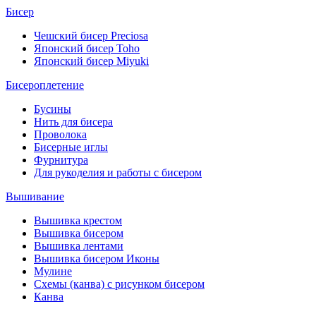
Бисер
Чешский бисер Preciosa
Японский бисер Toho
Японский бисер Miyuki
Бисероплетение
Бусины
Нить для бисера
Проволока
Бисерные иглы
Фурнитура
Для рукоделия и работы с бисером
Вышивание
Вышивка крестом
Вышивка бисером
Вышивка лентами
Вышивка бисером Иконы
Мулине
Схемы (канва) с рисунком бисером
Канва