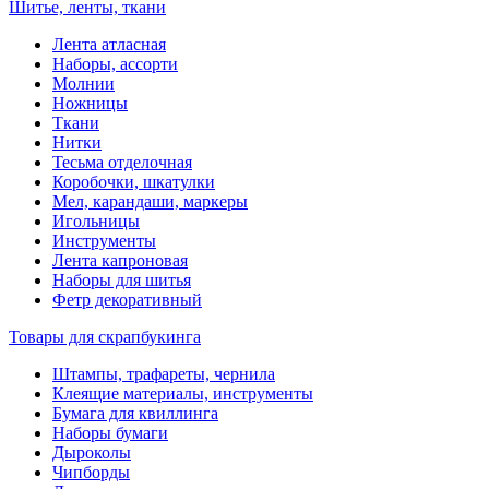
Шитье, ленты, ткани
Лента атласная
Наборы, ассорти
Молнии
Ножницы
Ткани
Нитки
Тесьма отделочная
Коробочки, шкатулки
Мел, карандаши, маркеры
Игольницы
Инструменты
Лента капроновая
Наборы для шитья
Фетр декоративный
Товары для скрапбукинга
Штампы, трафареты, чернила
Клеящие материалы, инструменты
Бумага для квиллинга
Наборы бумаги
Дыроколы
Чипборды