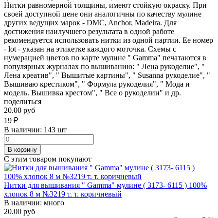
Нитки равномерной толщины, имеют стойкую окраску. При
своей доступной цене они аналогичны по качеству мулине
других ведущих марок - DMC, Anchor, Madeira. Для
достижения наилучшего результата в одной работе
рекомендуется использовать нитки из одной партии. Ее номер
- lot - указан на этикетке каждого моточка. Схемы с
нумерацией цветов по карте мулине " Gamma" печатаются в
популярных журналах по вышиванию: " Лена рукоделие", "
Лена креатив", " Вышитые картины", " Susanna рукоделие", "
Вышиваю крестиком", " Формула рукоделия", " Мода и
модель. Вышивка крестом", " Все о рукоделии" и др.
поделиться
20.00 руб
19
₽
В наличии:
143 шт
В корзину
С этим товаром покупают
Нитки для вышивания " Gamma" мулине ( 3173- 6115 ) 100%
хлопок 8 м №3219 т. т. коричневый
В наличии:
много
20.00 руб