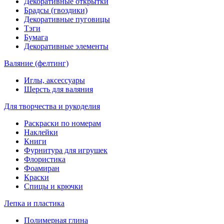
Декоративные открытки
Брадсы (гвоздики)
Декоративные пуговицы
Тэги
Бумага
Декоративные элементы
Валяние (фелтинг)
Иглы, аксессуары
Шерсть для валяния
Для творчества и рукоделия
Раскраски по номерам
Наклейки
Книги
Фурнитура для игрушек
Флористика
Фоамиран
Краски
Спицы и крючки
Лепка и пластика
Полимерная глина