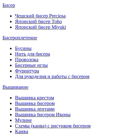
Бисер
Чешский бисер Preciosa
Японский бисер Toho
Японский бисер Miyuki
Бисероплетение
Бусины
Нить для бисера
Проволока
Бисерные иглы
Фурнитура
Для рукоделия и работы с бисером
Вышивание
Вышивка крестом
Вышивка бисером
Вышивка лентами
Вышивка бисером Иконы
Мулине
Схемы (канва) с рисунком бисером
Канва