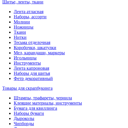
Шитье, ленты, ткани
Лента атласная
Наборы, ассорти
Молнии
Ножницы
Ткани
Нитки
Тесьма отделочная
Коробочки, шкатулки
Мел, карандаши, маркеры
Игольницы
Инструменты
Лента капроновая
Наборы для шитья
Фетр декоративный
Товары для скрапбукинга
Штампы, трафареты, чернила
Клеящие материалы, инструменты
Бумага для квиллинга
Наборы бумаги
Дыроколы
Чипборды