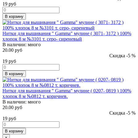
19
руб
В корзину
Нитки для вышивания " Gamma" мулине ( 3071- 3172 ) 100%
хлопок 8 м №3101 т. серо- сиреневый
В наличии:
много
20.00 руб
Скидка -5 %
19
руб
В корзину
Нитки для вышивания " Gamma" мулине ( 0207- 0819 ) 100%
хлопок 8 м №0812 т. коричнев.
В наличии:
много
20.00 руб
Скидка -5 %
19
руб
В корзину
×