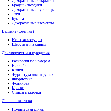
Декоративные открытки
Брадсы (гвоздики)
Декоративные пуговицы
Тэги
Бумага
Декоративные элементы
Валяние (фелтинг)
Иглы, аксессуары
Шерсть для валяния
Для творчества и рукоделия
Раскраски по номерам
Наклейки
Книги
Фурнитура для игрушек
Флористика
Фоамиран
Краски
Спицы и крючки
Лепка и пластика
Полимерная глина