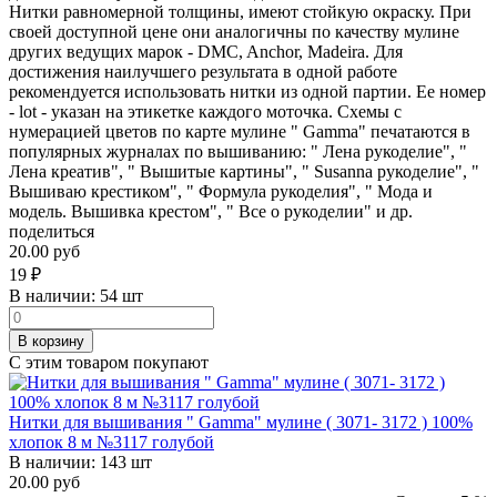
Нитки равномерной толщины, имеют стойкую окраску. При
своей доступной цене они аналогичны по качеству мулине
других ведущих марок - DMC, Anchor, Madeira. Для
достижения наилучшего результата в одной работе
рекомендуется использовать нитки из одной партии. Ее номер
- lot - указан на этикетке каждого моточка. Схемы с
нумерацией цветов по карте мулине " Gamma" печатаются в
популярных журналах по вышиванию: " Лена рукоделие", "
Лена креатив", " Вышитые картины", " Susanna рукоделие", "
Вышиваю крестиком", " Формула рукоделия", " Мода и
модель. Вышивка крестом", " Все о рукоделии" и др.
поделиться
20.00 руб
19
₽
В наличии:
54 шт
В корзину
С этим товаром покупают
Нитки для вышивания " Gamma" мулине ( 3071- 3172 ) 100%
хлопок 8 м №3117 голубой
В наличии:
143 шт
20.00 руб