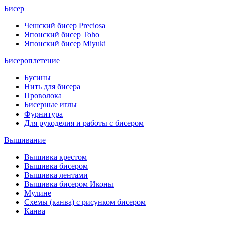
Бисер
Чешский бисер Preciosa
Японский бисер Toho
Японский бисер Miyuki
Бисероплетение
Бусины
Нить для бисера
Проволока
Бисерные иглы
Фурнитура
Для рукоделия и работы с бисером
Вышивание
Вышивка крестом
Вышивка бисером
Вышивка лентами
Вышивка бисером Иконы
Мулине
Схемы (канва) с рисунком бисером
Канва