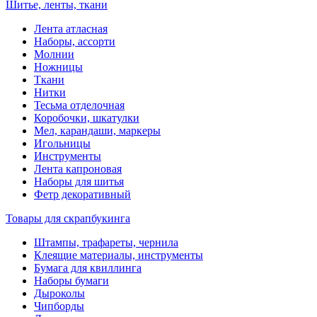
Шитье, ленты, ткани
Лента атласная
Наборы, ассорти
Молнии
Ножницы
Ткани
Нитки
Тесьма отделочная
Коробочки, шкатулки
Мел, карандаши, маркеры
Игольницы
Инструменты
Лента капроновая
Наборы для шитья
Фетр декоративный
Товары для скрапбукинга
Штампы, трафареты, чернила
Клеящие материалы, инструменты
Бумага для квиллинга
Наборы бумаги
Дыроколы
Чипборды