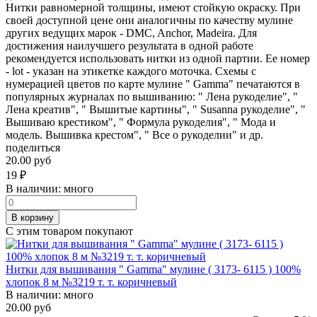
Нитки равномерной толщины, имеют стойкую окраску. При
своей доступной цене они аналогичны по качеству мулине
других ведущих марок - DMC, Anchor, Madeira. Для
достижения наилучшего результата в одной работе
рекомендуется использовать нитки из одной партии. Ее номер
- lot - указан на этикетке каждого моточка. Схемы с
нумерацией цветов по карте мулине " Gamma" печатаются в
популярных журналах по вышиванию: " Лена рукоделие", "
Лена креатив", " Вышитые картины", " Susanna рукоделие", "
Вышиваю крестиком", " Формула рукоделия", " Мода и
модель. Вышивка крестом", " Все о рукоделии" и др.
поделиться
20.00 руб
19
₽
В наличии:
много
В корзину
С этим товаром покупают
Нитки для вышивания " Gamma" мулине ( 3173- 6115 ) 100%
хлопок 8 м №3219 т. т. коричневый
В наличии:
много
20.00 руб