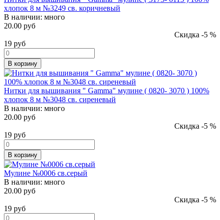
хлопок 8 м №3249 св. коричневый
В наличии:
много
20.00 руб
Скидка -5 %
19
руб
В корзину
Нитки для вышивания " Gamma" мулине ( 0820- 3070 ) 100%
хлопок 8 м №3048 св. сиреневый
В наличии:
много
20.00 руб
Скидка -5 %
19
руб
В корзину
Мулине №0006 св.серый
В наличии:
много
20.00 руб
Скидка -5 %
19
руб