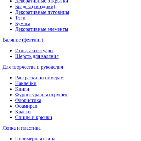
Декоративные открытки
Брадсы (гвоздики)
Декоративные пуговицы
Тэги
Бумага
Декоративные элементы
Валяние (фелтинг)
Иглы, аксессуары
Шерсть для валяния
Для творчества и рукоделия
Раскраски по номерам
Наклейки
Книги
Фурнитура для игрушек
Флористика
Фоамиран
Краски
Спицы и крючки
Лепка и пластика
Полимерная глина