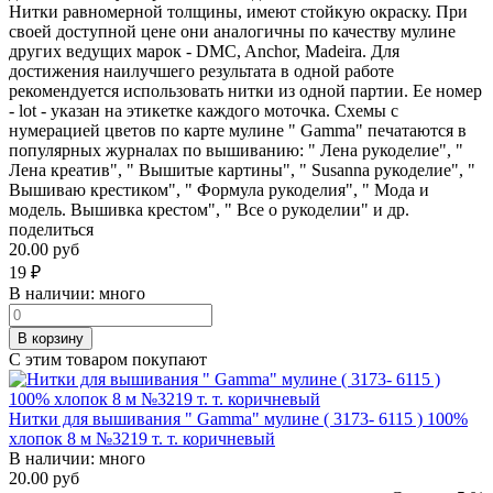
Нитки равномерной толщины, имеют стойкую окраску. При
своей доступной цене они аналогичны по качеству мулине
других ведущих марок - DMC, Anchor, Madeira. Для
достижения наилучшего результата в одной работе
рекомендуется использовать нитки из одной партии. Ее номер
- lot - указан на этикетке каждого моточка. Схемы с
нумерацией цветов по карте мулине " Gamma" печатаются в
популярных журналах по вышиванию: " Лена рукоделие", "
Лена креатив", " Вышитые картины", " Susanna рукоделие", "
Вышиваю крестиком", " Формула рукоделия", " Мода и
модель. Вышивка крестом", " Все о рукоделии" и др.
поделиться
20.00 руб
19
₽
В наличии:
много
В корзину
С этим товаром покупают
Нитки для вышивания " Gamma" мулине ( 3173- 6115 ) 100%
хлопок 8 м №3219 т. т. коричневый
В наличии:
много
20.00 руб