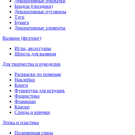
Декоративные открытки
Брадсы (гвоздики)
Декоративные пуговицы
Тэги
Бумага
Декоративные элементы
Валяние (фелтинг)
Иглы, аксессуары
Шерсть для валяния
Для творчества и рукоделия
Раскраски по номерам
Наклейки
Книги
Фурнитура для игрушек
Флористика
Фоамиран
Краски
Спицы и крючки
Лепка и пластика
Полимерная глина