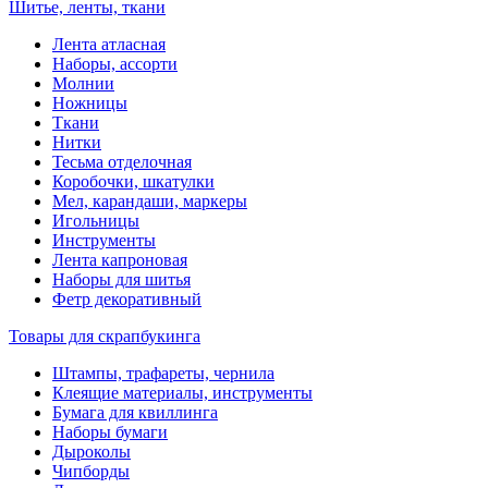
Шитье, ленты, ткани
Лента атласная
Наборы, ассорти
Молнии
Ножницы
Ткани
Нитки
Тесьма отделочная
Коробочки, шкатулки
Мел, карандаши, маркеры
Игольницы
Инструменты
Лента капроновая
Наборы для шитья
Фетр декоративный
Товары для скрапбукинга
Штампы, трафареты, чернила
Клеящие материалы, инструменты
Бумага для квиллинга
Наборы бумаги
Дыроколы
Чипборды