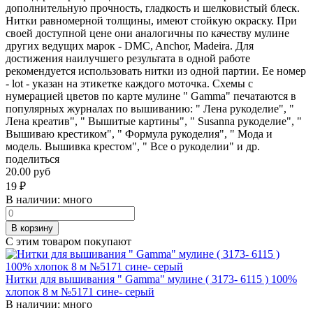
дополнительную прочность, гладкость и шелковистый блеск.
Нитки равномерной толщины, имеют стойкую окраску. При
своей доступной цене они аналогичны по качеству мулине
других ведущих марок - DMC, Anchor, Madeira. Для
достижения наилучшего результата в одной работе
рекомендуется использовать нитки из одной партии. Ее номер
- lot - указан на этикетке каждого моточка. Схемы с
нумерацией цветов по карте мулине " Gamma" печатаются в
популярных журналах по вышиванию: " Лена рукоделие", "
Лена креатив", " Вышитые картины", " Susanna рукоделие", "
Вышиваю крестиком", " Формула рукоделия", " Мода и
модель. Вышивка крестом", " Все о рукоделии" и др.
поделиться
20.00 руб
19
₽
В наличии:
много
В корзину
С этим товаром покупают
Нитки для вышивания " Gamma" мулине ( 3173- 6115 ) 100%
хлопок 8 м №5171 сине- серый
В наличии:
много