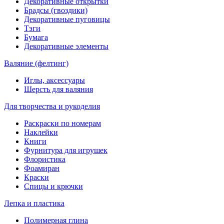
Декоративные открытки
Брадсы (гвоздики)
Декоративные пуговицы
Тэги
Бумага
Декоративные элементы
Валяние (фелтинг)
Иглы, аксессуары
Шерсть для валяния
Для творчества и рукоделия
Раскраски по номерам
Наклейки
Книги
Фурнитура для игрушек
Флористика
Фоамиран
Краски
Спицы и крючки
Лепка и пластика
Полимерная глина