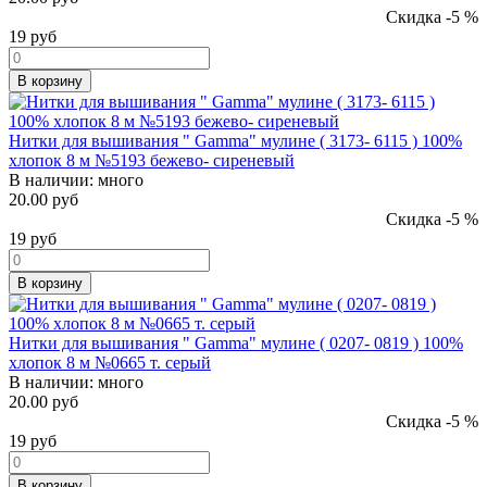
Скидка -5 %
19
руб
В корзину
Нитки для вышивания " Gamma" мулине ( 3173- 6115 ) 100%
хлопок 8 м №5193 бежево- сиреневый
В наличии:
много
20.00 руб
Скидка -5 %
19
руб
В корзину
Нитки для вышивания " Gamma" мулине ( 0207- 0819 ) 100%
хлопок 8 м №0665 т. серый
В наличии:
много
20.00 руб
Скидка -5 %
19
руб
В корзину