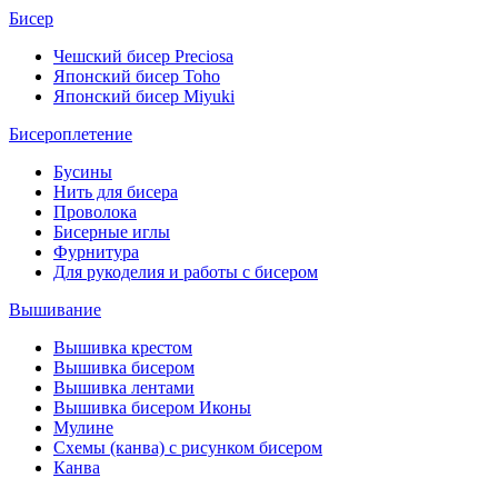
Бисер
Чешский бисер Preciosa
Японский бисер Toho
Японский бисер Miyuki
Бисероплетение
Бусины
Нить для бисера
Проволока
Бисерные иглы
Фурнитура
Для рукоделия и работы с бисером
Вышивание
Вышивка крестом
Вышивка бисером
Вышивка лентами
Вышивка бисером Иконы
Мулине
Схемы (канва) с рисунком бисером
Канва