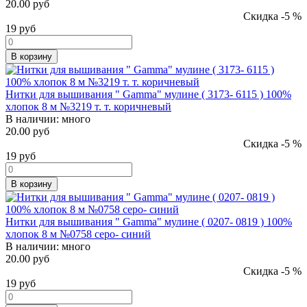
20.00 руб
Скидка -5 %
19
руб
В корзину
Нитки для вышивания " Gamma" мулине ( 3173- 6115 ) 100%
хлопок 8 м №3219 т. т. коричневый
В наличии:
много
20.00 руб
Скидка -5 %
19
руб
В корзину
Нитки для вышивания " Gamma" мулине ( 0207- 0819 ) 100%
хлопок 8 м №0758 серо- синий
В наличии:
много
20.00 руб
Скидка -5 %
19
руб