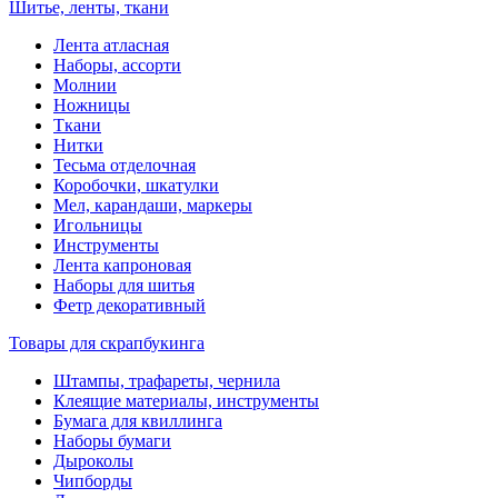
Шитье, ленты, ткани
Лента атласная
Наборы, ассорти
Молнии
Ножницы
Ткани
Нитки
Тесьма отделочная
Коробочки, шкатулки
Мел, карандаши, маркеры
Игольницы
Инструменты
Лента капроновая
Наборы для шитья
Фетр декоративный
Товары для скрапбукинга
Штампы, трафареты, чернила
Клеящие материалы, инструменты
Бумага для квиллинга
Наборы бумаги
Дыроколы
Чипборды