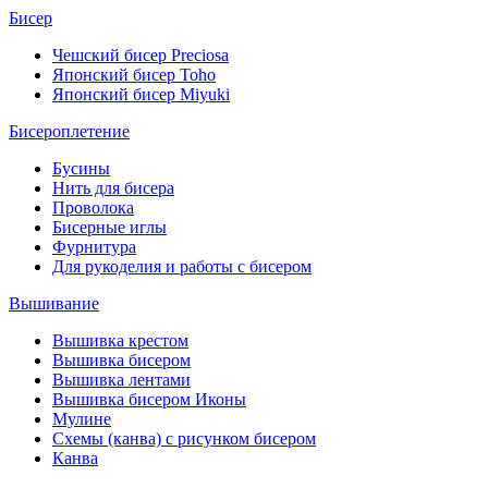
Бисер
Чешский бисер Preciosa
Японский бисер Toho
Японский бисер Miyuki
Бисероплетение
Бусины
Нить для бисера
Проволока
Бисерные иглы
Фурнитура
Для рукоделия и работы с бисером
Вышивание
Вышивка крестом
Вышивка бисером
Вышивка лентами
Вышивка бисером Иконы
Мулине
Схемы (канва) с рисунком бисером
Канва