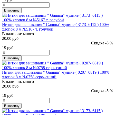
В корзину
Нитки для вышивания " Gamma" мулине ( 3173- 6115 ) 100%
хлопок 8 м №5167 т. голубой
В наличии:
много
20.00 руб
Скидка -5 %
19
руб
В корзину
Нитки для вышивания " Gamma" мулине ( 0207- 0819 ) 100%
хлопок 8 м №0758 серо- синий
В наличии:
много
20.00 руб
Скидка -5 %
19
руб
В корзину