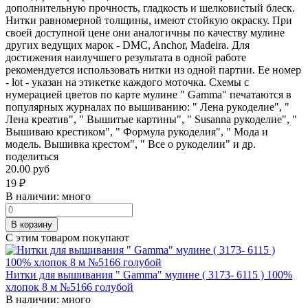
дополнительную прочность, гладкость и шелковистый блеск.
Нитки равномерной толщины, имеют стойкую окраску. При
своей доступной цене они аналогичны по качеству мулине
других ведущих марок - DMC, Anchor, Madeira. Для
достижения наилучшего результата в одной работе
рекомендуется использовать нитки из одной партии. Ее номер
- lot - указан на этикетке каждого моточка. Схемы с
нумерацией цветов по карте мулине " Gamma" печатаются в
популярных журналах по вышиванию: " Лена рукоделие", "
Лена креатив", " Вышитые картины", " Susanna рукоделие", "
Вышиваю крестиком", " Формула рукоделия", " Мода и
модель. Вышивка крестом", " Все о рукоделии" и др.
поделиться
20.00 руб
19
₽
В наличии:
много
В корзину
С этим товаром покупают
Нитки для вышивания " Gamma" мулине ( 3173- 6115 ) 100%
хлопок 8 м №5166 голубой
В наличии:
много