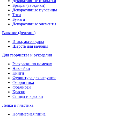
Декоративные открытки
Брадсы (гвоздики)
Декоративные пуговицы
Тэги
Бумага
Декоративные элементы
Валяние (фелтинг)
Иглы, аксессуары
Шерсть для валяния
Для творчества и рукоделия
Раскраски по номерам
Наклейки
Книги
Фурнитура для игрушек
Флористика
Фоамиран
Краски
Спицы и крючки
Лепка и пластика
Полимерная глина