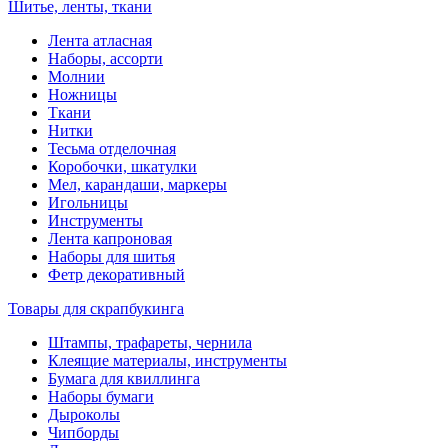
Шитье, ленты, ткани
Лента атласная
Наборы, ассорти
Молнии
Ножницы
Ткани
Нитки
Тесьма отделочная
Коробочки, шкатулки
Мел, карандаши, маркеры
Игольницы
Инструменты
Лента капроновая
Наборы для шитья
Фетр декоративный
Товары для скрапбукинга
Штампы, трафареты, чернила
Клеящие материалы, инструменты
Бумага для квиллинга
Наборы бумаги
Дыроколы
Чипборды