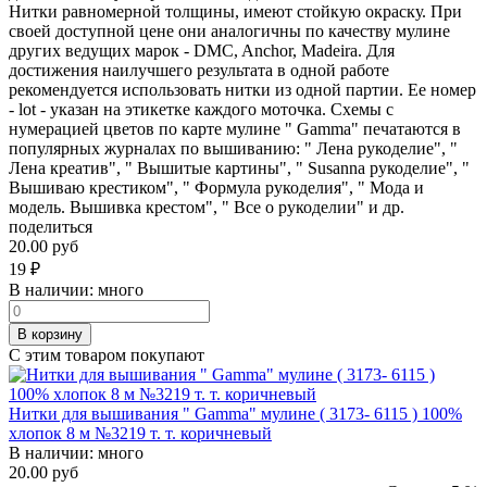
Нитки равномерной толщины, имеют стойкую окраску. При
своей доступной цене они аналогичны по качеству мулине
других ведущих марок - DMC, Anchor, Madeira. Для
достижения наилучшего результата в одной работе
рекомендуется использовать нитки из одной партии. Ее номер
- lot - указан на этикетке каждого моточка. Схемы с
нумерацией цветов по карте мулине " Gamma" печатаются в
популярных журналах по вышиванию: " Лена рукоделие", "
Лена креатив", " Вышитые картины", " Susanna рукоделие", "
Вышиваю крестиком", " Формула рукоделия", " Мода и
модель. Вышивка крестом", " Все о рукоделии" и др.
поделиться
20.00 руб
19
₽
В наличии:
много
В корзину
С этим товаром покупают
Нитки для вышивания " Gamma" мулине ( 3173- 6115 ) 100%
хлопок 8 м №3219 т. т. коричневый
В наличии:
много
20.00 руб