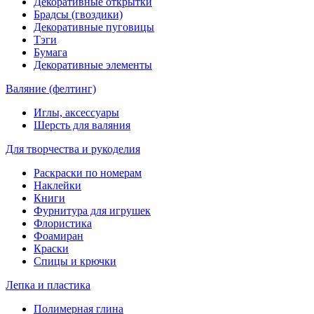
Декоративные открытки
Брадсы (гвоздики)
Декоративные пуговицы
Тэги
Бумага
Декоративные элементы
Валяние (фелтинг)
Иглы, аксессуары
Шерсть для валяния
Для творчества и рукоделия
Раскраски по номерам
Наклейки
Книги
Фурнитура для игрушек
Флористика
Фоамиран
Краски
Спицы и крючки
Лепка и пластика
Полимерная глина