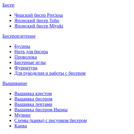
Бисер
Чешский бисер Preciosa
Японский бисер Toho
Японский бисер Miyuki
Бисероплетение
Бусины
Нить для бисера
Проволока
Бисерные иглы
Фурнитура
Для рукоделия и работы с бисером
Вышивание
Вышивка крестом
Вышивка бисером
Вышивка лентами
Вышивка бисером Иконы
Мулине
Схемы (канва) с рисунком бисером
Канва