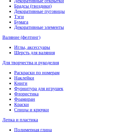
Декоративные открытки
Брадсы (гвоздики)
Декоративные пуговицы
Тэги
Бумага
Декоративные элементы
Валяние (фелтинг)
Иглы, аксессуары
Шерсть для валяния
Для творчества и рукоделия
Раскраски по номерам
Наклейки
Книги
Фурнитура для игрушек
Флористика
Фоамиран
Краски
Спицы и крючки
Лепка и пластика
Полимерная глина