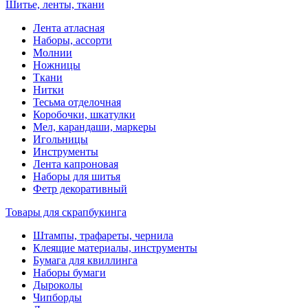
Шитье, ленты, ткани
Лента атласная
Наборы, ассорти
Молнии
Ножницы
Ткани
Нитки
Тесьма отделочная
Коробочки, шкатулки
Мел, карандаши, маркеры
Игольницы
Инструменты
Лента капроновая
Наборы для шитья
Фетр декоративный
Товары для скрапбукинга
Штампы, трафареты, чернила
Клеящие материалы, инструменты
Бумага для квиллинга
Наборы бумаги
Дыроколы
Чипборды