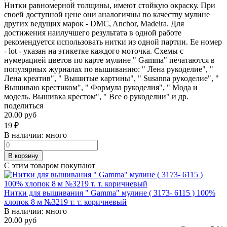
Нитки равномерной толщины, имеют стойкую окраску. При
своей доступной цене они аналогичны по качеству мулине
других ведущих марок - DMC, Anchor, Madeira. Для
достижения наилучшего результата в одной работе
рекомендуется использовать нитки из одной партии. Ее номер
- lot - указан на этикетке каждого моточка. Схемы с
нумерацией цветов по карте мулине " Gamma" печатаются в
популярных журналах по вышиванию: " Лена рукоделие", "
Лена креатив", " Вышитые картины", " Susanna рукоделие", "
Вышиваю крестиком", " Формула рукоделия", " Мода и
модель. Вышивка крестом", " Все о рукоделии" и др.
поделиться
20.00 руб
19
₽
В наличии:
много
В корзину
С этим товаром покупают
Нитки для вышивания " Gamma" мулине ( 3173- 6115 ) 100%
хлопок 8 м №3219 т. т. коричневый
В наличии:
много
20.00 руб