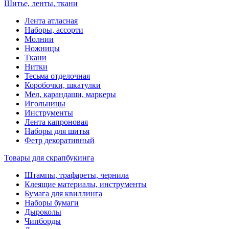
Шитье, ленты, ткани
Лента атласная
Наборы, ассорти
Молнии
Ножницы
Ткани
Нитки
Тесьма отделочная
Коробочки, шкатулки
Мел, карандаши, маркеры
Игольницы
Инструменты
Лента капроновая
Наборы для шитья
Фетр декоративный
Товары для скрапбукинга
Штампы, трафареты, чернила
Клеящие материалы, инструменты
Бумага для квиллинга
Наборы бумаги
Дыроколы
Чипборды