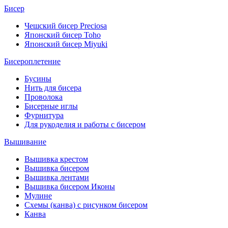
Бисер
Чешский бисер Preciosa
Японский бисер Toho
Японский бисер Miyuki
Бисероплетение
Бусины
Нить для бисера
Проволока
Бисерные иглы
Фурнитура
Для рукоделия и работы с бисером
Вышивание
Вышивка крестом
Вышивка бисером
Вышивка лентами
Вышивка бисером Иконы
Мулине
Схемы (канва) с рисунком бисером
Канва