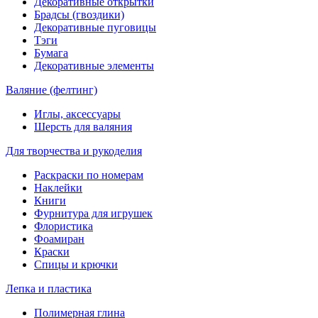
Декоративные открытки
Брадсы (гвоздики)
Декоративные пуговицы
Тэги
Бумага
Декоративные элементы
Валяние (фелтинг)
Иглы, аксессуары
Шерсть для валяния
Для творчества и рукоделия
Раскраски по номерам
Наклейки
Книги
Фурнитура для игрушек
Флористика
Фоамиран
Краски
Спицы и крючки
Лепка и пластика
Полимерная глина