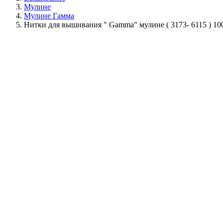
Мулине
Мулине Гамма
Нитки для вышивания " Gamma" мулине ( 3173- 6115 ) 1