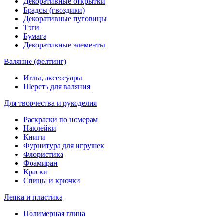
Декоративные открытки
Брадсы (гвоздики)
Декоративные пуговицы
Тэги
Бумага
Декоративные элементы
Валяние (фелтинг)
Иглы, аксессуары
Шерсть для валяния
Для творчества и рукоделия
Раскраски по номерам
Наклейки
Книги
Фурнитура для игрушек
Флористика
Фоамиран
Краски
Спицы и крючки
Лепка и пластика
Полимерная глина