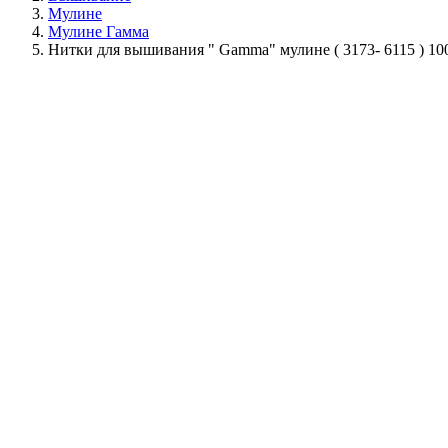
Мулине
Мулине Гамма
Нитки для вышивания " Gamma" мулине ( 3173- 6115 ) 10