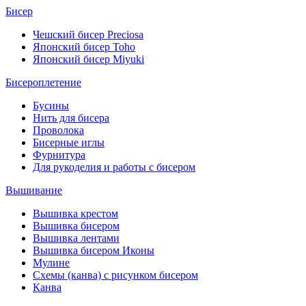
Бисер
Чешский бисер Preciosa
Японский бисер Toho
Японский бисер Miyuki
Бисероплетение
Бусины
Нить для бисера
Проволока
Бисерные иглы
Фурнитура
Для рукоделия и работы с бисером
Вышивание
Вышивка крестом
Вышивка бисером
Вышивка лентами
Вышивка бисером Иконы
Мулине
Схемы (канва) с рисунком бисером
Канва