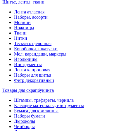
Шитье, ленты, ткани
Лента атласная
Наборы, ассорти
Молнии
Ножницы
Ткани
Нитки
Тесьма отделочная
Коробочки, шкатулки
Мел, карандаши, маркеры
Игольницы
Инструменты
Лента капроновая
Наборы для шитья
Фетр декоративный
Товары для скрапбукинга
Штампы, трафареты, чернила
Клеящие материалы, инструменты
Бумага для квиллинга
Наборы бумаги
Дыроколы
Чипборды