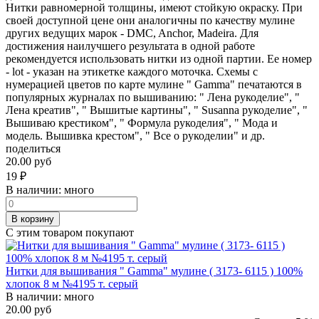
Нитки равномерной толщины, имеют стойкую окраску. При
своей доступной цене они аналогичны по качеству мулине
других ведущих марок - DMC, Anchor, Madeira. Для
достижения наилучшего результата в одной работе
рекомендуется использовать нитки из одной партии. Ее номер
- lot - указан на этикетке каждого моточка. Схемы с
нумерацией цветов по карте мулине " Gamma" печатаются в
популярных журналах по вышиванию: " Лена рукоделие", "
Лена креатив", " Вышитые картины", " Susanna рукоделие", "
Вышиваю крестиком", " Формула рукоделия", " Мода и
модель. Вышивка крестом", " Все о рукоделии" и др.
поделиться
20.00 руб
19
₽
В наличии:
много
В корзину
С этим товаром покупают
Нитки для вышивания " Gamma" мулине ( 3173- 6115 ) 100%
хлопок 8 м №4195 т. серый
В наличии:
много
20.00 руб