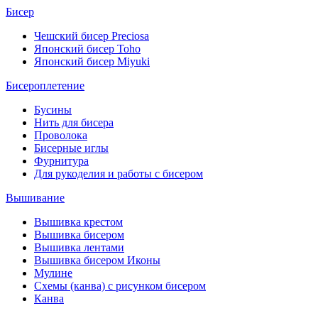
Бисер
Чешский бисер Preciosa
Японский бисер Toho
Японский бисер Miyuki
Бисероплетение
Бусины
Нить для бисера
Проволока
Бисерные иглы
Фурнитура
Для рукоделия и работы с бисером
Вышивание
Вышивка крестом
Вышивка бисером
Вышивка лентами
Вышивка бисером Иконы
Мулине
Схемы (канва) с рисунком бисером
Канва