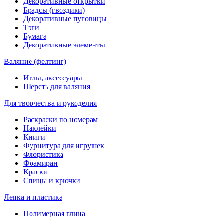
Декоративные открытки
Брадсы (гвоздики)
Декоративные пуговицы
Тэги
Бумага
Декоративные элементы
Валяние (фелтинг)
Иглы, аксессуары
Шерсть для валяния
Для творчества и рукоделия
Раскраски по номерам
Наклейки
Книги
Фурнитура для игрушек
Флористика
Фоамиран
Краски
Спицы и крючки
Лепка и пластика
Полимерная глина