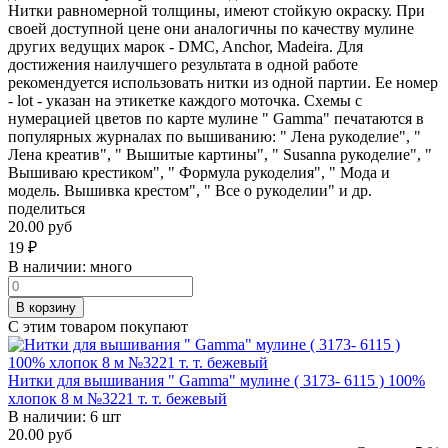
Нитки равномерной толщины, имеют стойкую окраску. При
своей доступной цене они аналогичны по качеству мулине
других ведущих марок - DMC, Anchor, Madeira. Для
достижения наилучшего результата в одной работе
рекомендуется использовать нитки из одной партии. Ее номер
- lot - указан на этикетке каждого моточка. Схемы с
нумерацией цветов по карте мулине " Gamma" печатаются в
популярных журналах по вышиванию: " Лена рукоделие", "
Лена креатив", " Вышитые картины", " Susanna рукоделие", "
Вышиваю крестиком", " Формула рукоделия", " Мода и
модель. Вышивка крестом", " Все о рукоделии" и др.
поделиться
20.00 руб
19
₽
В наличии:
много
В корзину
С этим товаром покупают
Нитки для вышивания " Gamma" мулине ( 3173- 6115 ) 100%
хлопок 8 м №3221 т. т. бежевый
В наличии:
6 шт
20.00 руб