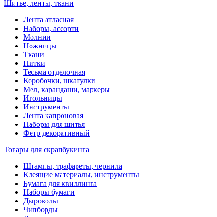
Шитье, ленты, ткани
Лента атласная
Наборы, ассорти
Молнии
Ножницы
Ткани
Нитки
Тесьма отделочная
Коробочки, шкатулки
Мел, карандаши, маркеры
Игольницы
Инструменты
Лента капроновая
Наборы для шитья
Фетр декоративный
Товары для скрапбукинга
Штампы, трафареты, чернила
Клеящие материалы, инструменты
Бумага для квиллинга
Наборы бумаги
Дыроколы
Чипборды