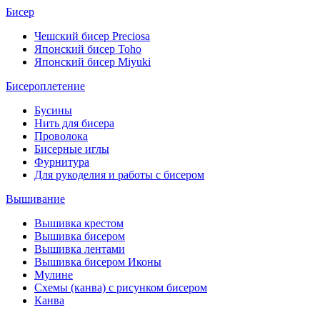
Бисер
Чешский бисер Preciosa
Японский бисер Toho
Японский бисер Miyuki
Бисероплетение
Бусины
Нить для бисера
Проволока
Бисерные иглы
Фурнитура
Для рукоделия и работы с бисером
Вышивание
Вышивка крестом
Вышивка бисером
Вышивка лентами
Вышивка бисером Иконы
Мулине
Схемы (канва) с рисунком бисером
Канва