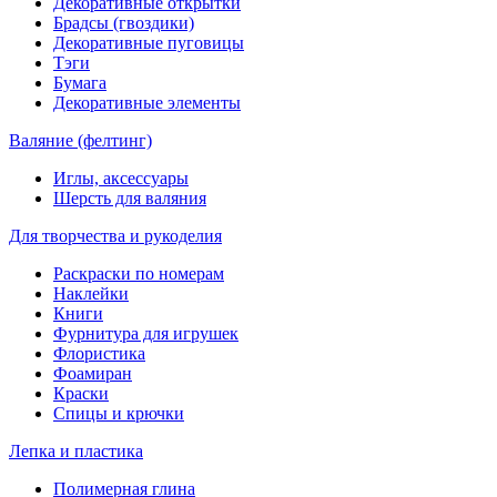
Декоративные открытки
Брадсы (гвоздики)
Декоративные пуговицы
Тэги
Бумага
Декоративные элементы
Валяние (фелтинг)
Иглы, аксессуары
Шерсть для валяния
Для творчества и рукоделия
Раскраски по номерам
Наклейки
Книги
Фурнитура для игрушек
Флористика
Фоамиран
Краски
Спицы и крючки
Лепка и пластика
Полимерная глина