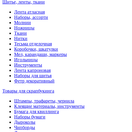
Шитье, ленты, ткани
Лента атласная
Наборы, ассорти
Молнии
Ножницы
Ткани
Нитки
Тесьма отделочная
Коробочки, шкатулки
Мел, карандаши, маркеры
Игольницы
Инструменты
Лента капроновая
Наборы для шитья
Фетр декоративный
Товары для скрапбукинга
Штампы, трафареты, чернила
Клеящие материалы, инструменты
Бумага для квиллинга
Наборы бумаги
Дыроколы
Чипборды