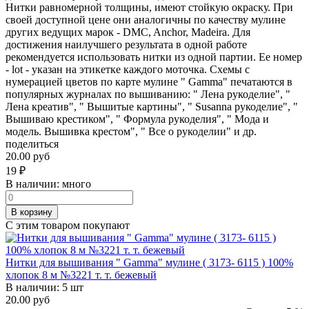
Нитки равномерной толщины, имеют стойкую окраску. При
своей доступной цене они аналогичны по качеству мулине
других ведущих марок - DMC, Anchor, Madeira. Для
достижения наилучшего результата в одной работе
рекомендуется использовать нитки из одной партии. Ее номер
- lot - указан на этикетке каждого моточка. Схемы с
нумерацией цветов по карте мулине " Gamma" печатаются в
популярных журналах по вышиванию: " Лена рукоделие", "
Лена креатив", " Вышитые картины", " Susanna рукоделие", "
Вышиваю крестиком", " Формула рукоделия", " Мода и
модель. Вышивка крестом", " Все о рукоделии" и др.
поделиться
20.00 руб
19
₽
В наличии:
много
В корзину
С этим товаром покупают
Нитки для вышивания " Gamma" мулине ( 3173- 6115 ) 100%
хлопок 8 м №3221 т. т. бежевый
В наличии:
5 шт
20.00 руб