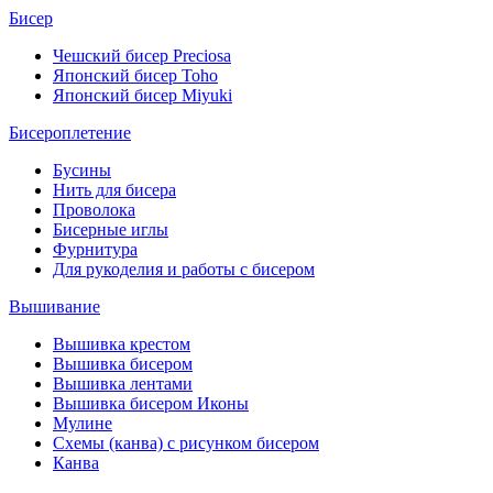
Бисер
Чешский бисер Preciosa
Японский бисер Toho
Японский бисер Miyuki
Бисероплетение
Бусины
Нить для бисера
Проволока
Бисерные иглы
Фурнитура
Для рукоделия и работы с бисером
Вышивание
Вышивка крестом
Вышивка бисером
Вышивка лентами
Вышивка бисером Иконы
Мулине
Схемы (канва) с рисунком бисером
Канва