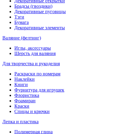
Декоративные открытки
Брадсы (гвоздики)
Декоративные пуговицы
Тэги
Бумага
Декоративные элементы
Валяние (фелтинг)
Иглы, аксессуары
Шерсть для валяния
Для творчества и рукоделия
Раскраски по номерам
Наклейки
Книги
Фурнитура для игрушек
Флористика
Фоамиран
Краски
Спицы и крючки
Лепка и пластика
Полимерная глина