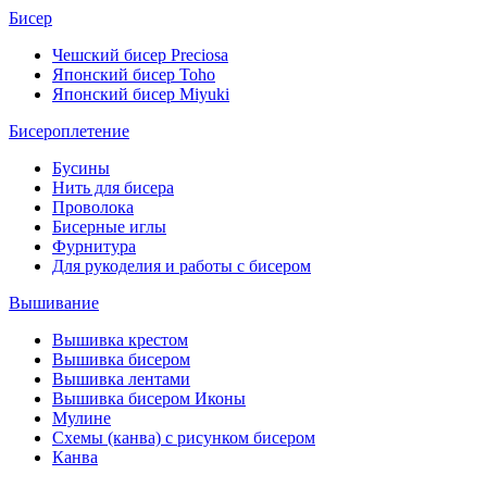
Бисер
Чешский бисер Preciosa
Японский бисер Toho
Японский бисер Miyuki
Бисероплетение
Бусины
Нить для бисера
Проволока
Бисерные иглы
Фурнитура
Для рукоделия и работы с бисером
Вышивание
Вышивка крестом
Вышивка бисером
Вышивка лентами
Вышивка бисером Иконы
Мулине
Схемы (канва) с рисунком бисером
Канва