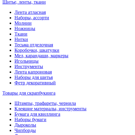
Шитье, ленты, ткани
Лента атласная
Наборы, ассорти
Молнии
Ножницы
Ткани
Нитки
Тесьма отделочная
Коробочки, шкатулки
Мел, карандаши, маркеры
Игольницы
Инструменты
Лента капроновая
Наборы для шитья
Фетр декоративный
Товары для скрапбукинга
Штампы, трафареты, чернила
Клеящие материалы, инструменты
Бумага для квиллинга
Наборы бумаги
Дыроколы
Чипборды