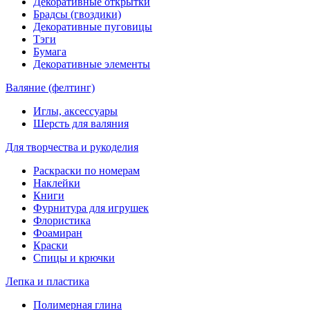
Декоративные открытки
Брадсы (гвоздики)
Декоративные пуговицы
Тэги
Бумага
Декоративные элементы
Валяние (фелтинг)
Иглы, аксессуары
Шерсть для валяния
Для творчества и рукоделия
Раскраски по номерам
Наклейки
Книги
Фурнитура для игрушек
Флористика
Фоамиран
Краски
Спицы и крючки
Лепка и пластика
Полимерная глина