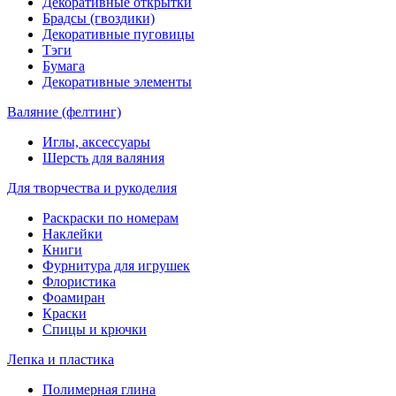
Декоративные открытки
Брадсы (гвоздики)
Декоративные пуговицы
Тэги
Бумага
Декоративные элементы
Валяние (фелтинг)
Иглы, аксессуары
Шерсть для валяния
Для творчества и рукоделия
Раскраски по номерам
Наклейки
Книги
Фурнитура для игрушек
Флористика
Фоамиран
Краски
Спицы и крючки
Лепка и пластика
Полимерная глина