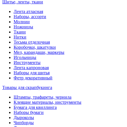
Шитье, ленты, ткани
Лента атласная
Наборы, ассорти
Молнии
Ножницы
Ткани
Нитки
Тесьма отделочная
Коробочки, шкатулки
Мел, карандаши, маркеры
Игольницы
Инструменты
Лента капроновая
Наборы для шитья
Фетр декоративный
Товары для скрапбукинга
Штампы, трафареты, чернила
Клеящие материалы, инструменты
Бумага для квиллинга
Наборы бумаги
Дыроколы
Чипборды