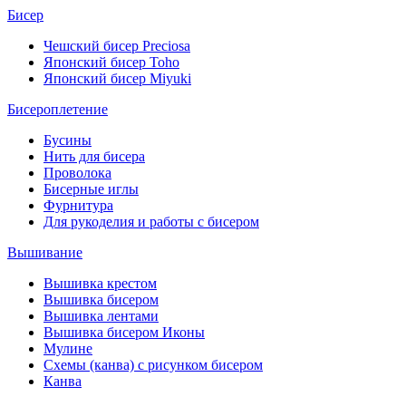
Бисер
Чешский бисер Preciosa
Японский бисер Toho
Японский бисер Miyuki
Бисероплетение
Бусины
Нить для бисера
Проволока
Бисерные иглы
Фурнитура
Для рукоделия и работы с бисером
Вышивание
Вышивка крестом
Вышивка бисером
Вышивка лентами
Вышивка бисером Иконы
Мулине
Схемы (канва) с рисунком бисером
Канва