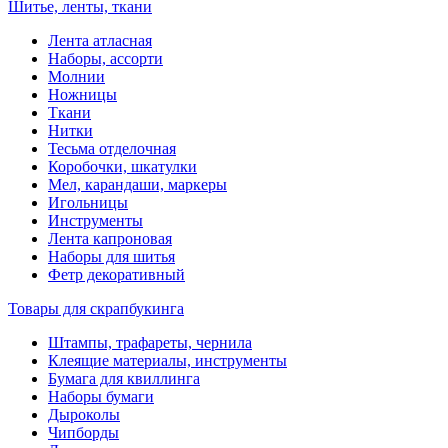
Шитье, ленты, ткани
Лента атласная
Наборы, ассорти
Молнии
Ножницы
Ткани
Нитки
Тесьма отделочная
Коробочки, шкатулки
Мел, карандаши, маркеры
Игольницы
Инструменты
Лента капроновая
Наборы для шитья
Фетр декоративный
Товары для скрапбукинга
Штампы, трафареты, чернила
Клеящие материалы, инструменты
Бумага для квиллинга
Наборы бумаги
Дыроколы
Чипборды