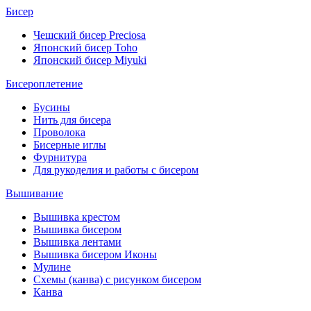
Бисер
Чешский бисер Preciosa
Японский бисер Toho
Японский бисер Miyuki
Бисероплетение
Бусины
Нить для бисера
Проволока
Бисерные иглы
Фурнитура
Для рукоделия и работы с бисером
Вышивание
Вышивка крестом
Вышивка бисером
Вышивка лентами
Вышивка бисером Иконы
Мулине
Схемы (канва) с рисунком бисером
Канва