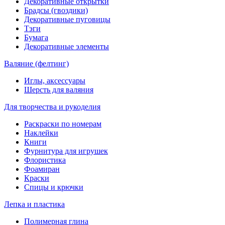
Декоративные открытки
Брадсы (гвоздики)
Декоративные пуговицы
Тэги
Бумага
Декоративные элементы
Валяние (фелтинг)
Иглы, аксессуары
Шерсть для валяния
Для творчества и рукоделия
Раскраски по номерам
Наклейки
Книги
Фурнитура для игрушек
Флористика
Фоамиран
Краски
Спицы и крючки
Лепка и пластика
Полимерная глина