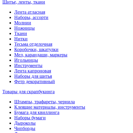
Шитье, ленты, ткани
Лента атласная
Наборы, ассорти
Молнии
Ножницы
Ткани
Нитки
Тесьма отделочная
Коробочки, шкатулки
Мел, карандаши, маркеры
Игольницы
Инструменты
Лента капроновая
Наборы для шитья
Фетр декоративный
Товары для скрапбукинга
Штампы, трафареты, чернила
Клеящие материалы, инструменты
Бумага для квиллинга
Наборы бумаги
Дыроколы
Чипборды