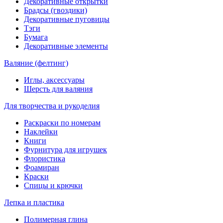
Декоративные открытки
Брадсы (гвоздики)
Декоративные пуговицы
Тэги
Бумага
Декоративные элементы
Валяние (фелтинг)
Иглы, аксессуары
Шерсть для валяния
Для творчества и рукоделия
Раскраски по номерам
Наклейки
Книги
Фурнитура для игрушек
Флористика
Фоамиран
Краски
Спицы и крючки
Лепка и пластика
Полимерная глина