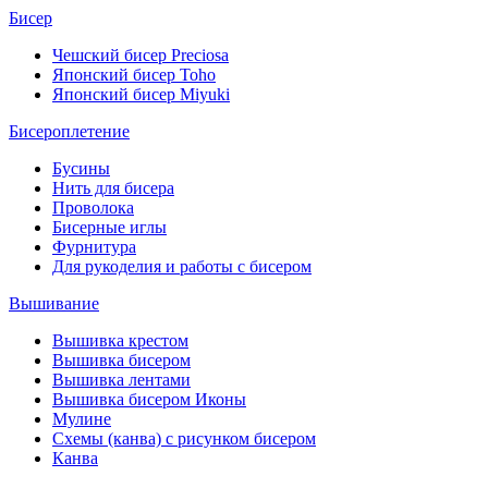
Бисер
Чешский бисер Preciosa
Японский бисер Toho
Японский бисер Miyuki
Бисероплетение
Бусины
Нить для бисера
Проволока
Бисерные иглы
Фурнитура
Для рукоделия и работы с бисером
Вышивание
Вышивка крестом
Вышивка бисером
Вышивка лентами
Вышивка бисером Иконы
Мулине
Схемы (канва) с рисунком бисером
Канва