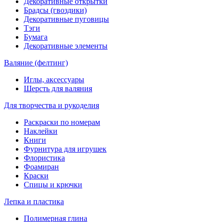
Декоративные открытки
Брадсы (гвоздики)
Декоративные пуговицы
Тэги
Бумага
Декоративные элементы
Валяние (фелтинг)
Иглы, аксессуары
Шерсть для валяния
Для творчества и рукоделия
Раскраски по номерам
Наклейки
Книги
Фурнитура для игрушек
Флористика
Фоамиран
Краски
Спицы и крючки
Лепка и пластика
Полимерная глина