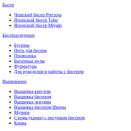
Бисер
Чешский бисер Preciosa
Японский бисер Toho
Японский бисер Miyuki
Бисероплетение
Бусины
Нить для бисера
Проволока
Бисерные иглы
Фурнитура
Для рукоделия и работы с бисером
Вышивание
Вышивка крестом
Вышивка бисером
Вышивка лентами
Вышивка бисером Иконы
Мулине
Схемы (канва) с рисунком бисером
Канва