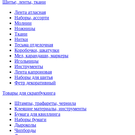
Шитье, ленты, ткани
Лента атласная
Наборы, ассорти
Молнии
Ножницы
Ткани
Нитки
Тесьма отделочная
Коробочки, шкатулки
Мел, карандаши, маркеры
Игольницы
Инструменты
Лента капроновая
Наборы для шитья
Фетр декоративный
Товары для скрапбукинга
Штампы, трафареты, чернила
Клеящие материалы, инструменты
Бумага для квиллинга
Наборы бумаги
Дыроколы
Чипборды