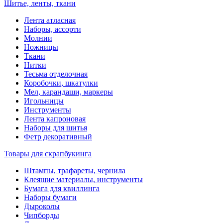
Шитье, ленты, ткани
Лента атласная
Наборы, ассорти
Молнии
Ножницы
Ткани
Нитки
Тесьма отделочная
Коробочки, шкатулки
Мел, карандаши, маркеры
Игольницы
Инструменты
Лента капроновая
Наборы для шитья
Фетр декоративный
Товары для скрапбукинга
Штампы, трафареты, чернила
Клеящие материалы, инструменты
Бумага для квиллинга
Наборы бумаги
Дыроколы
Чипборды