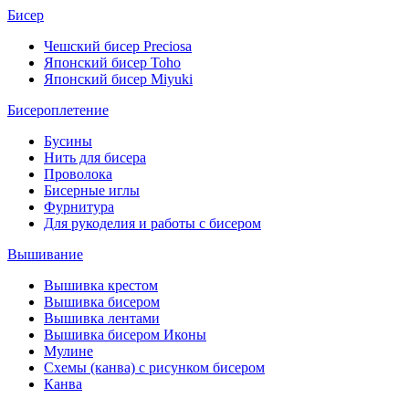
Бисер
Чешский бисер Preciosa
Японский бисер Toho
Японский бисер Miyuki
Бисероплетение
Бусины
Нить для бисера
Проволока
Бисерные иглы
Фурнитура
Для рукоделия и работы с бисером
Вышивание
Вышивка крестом
Вышивка бисером
Вышивка лентами
Вышивка бисером Иконы
Мулине
Схемы (канва) с рисунком бисером
Канва