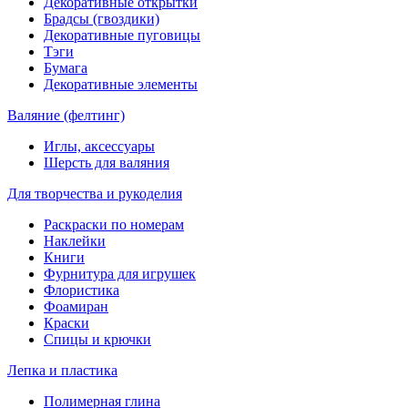
Декоративные открытки
Брадсы (гвоздики)
Декоративные пуговицы
Тэги
Бумага
Декоративные элементы
Валяние (фелтинг)
Иглы, аксессуары
Шерсть для валяния
Для творчества и рукоделия
Раскраски по номерам
Наклейки
Книги
Фурнитура для игрушек
Флористика
Фоамиран
Краски
Спицы и крючки
Лепка и пластика
Полимерная глина