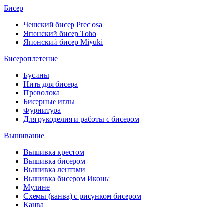
Бисер
Чешский бисер Preciosa
Японский бисер Toho
Японский бисер Miyuki
Бисероплетение
Бусины
Нить для бисера
Проволока
Бисерные иглы
Фурнитура
Для рукоделия и работы с бисером
Вышивание
Вышивка крестом
Вышивка бисером
Вышивка лентами
Вышивка бисером Иконы
Мулине
Схемы (канва) с рисунком бисером
Канва