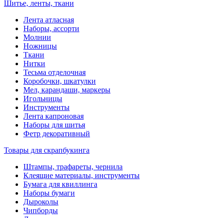
Шитье, ленты, ткани
Лента атласная
Наборы, ассорти
Молнии
Ножницы
Ткани
Нитки
Тесьма отделочная
Коробочки, шкатулки
Мел, карандаши, маркеры
Игольницы
Инструменты
Лента капроновая
Наборы для шитья
Фетр декоративный
Товары для скрапбукинга
Штампы, трафареты, чернила
Клеящие материалы, инструменты
Бумага для квиллинга
Наборы бумаги
Дыроколы
Чипборды