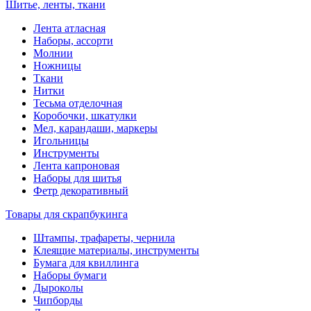
Шитье, ленты, ткани
Лента атласная
Наборы, ассорти
Молнии
Ножницы
Ткани
Нитки
Тесьма отделочная
Коробочки, шкатулки
Мел, карандаши, маркеры
Игольницы
Инструменты
Лента капроновая
Наборы для шитья
Фетр декоративный
Товары для скрапбукинга
Штампы, трафареты, чернила
Клеящие материалы, инструменты
Бумага для квиллинга
Наборы бумаги
Дыроколы
Чипборды