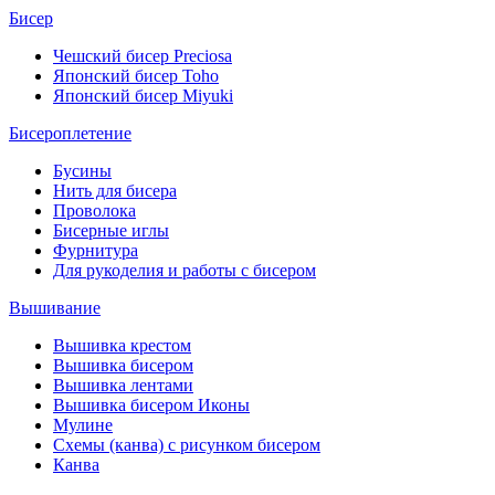
Бисер
Чешский бисер Preciosa
Японский бисер Toho
Японский бисер Miyuki
Бисероплетение
Бусины
Нить для бисера
Проволока
Бисерные иглы
Фурнитура
Для рукоделия и работы с бисером
Вышивание
Вышивка крестом
Вышивка бисером
Вышивка лентами
Вышивка бисером Иконы
Мулине
Схемы (канва) с рисунком бисером
Канва