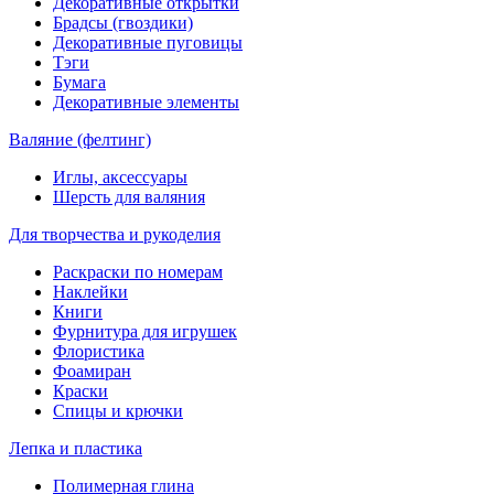
Декоративные открытки
Брадсы (гвоздики)
Декоративные пуговицы
Тэги
Бумага
Декоративные элементы
Валяние (фелтинг)
Иглы, аксессуары
Шерсть для валяния
Для творчества и рукоделия
Раскраски по номерам
Наклейки
Книги
Фурнитура для игрушек
Флористика
Фоамиран
Краски
Спицы и крючки
Лепка и пластика
Полимерная глина