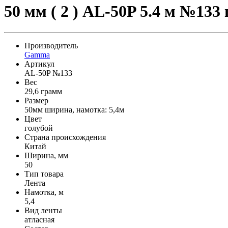
50 мм ( 2 ) AL-50P 5.4 м №133
Производитель
Gamma
Артикул
AL-50P №133
Вес
29,6 грамм
Размер
50мм ширина, намотка: 5,4м
Цвет
голубой
Страна происхождения
Китай
Ширина, мм
50
Тип товара
Лента
Намотка, м
5,4
Вид ленты
атласная